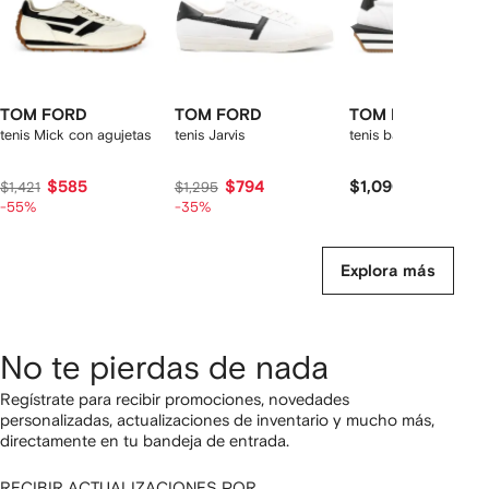
TOM FORD
TOM FORD
TOM FORD
tenis Mick con agujetas
tenis Jarvis
tenis bajos James
$585
$794
$1,090
$1,421
$1,295
-55%
-35%
Explora más
No te pierdas de nada
Regístrate para recibir promociones, novedades
personalizadas, actualizaciones de inventario y mucho más,
directamente en tu bandeja de entrada.
RECIBIR ACTUALIZACIONES POR