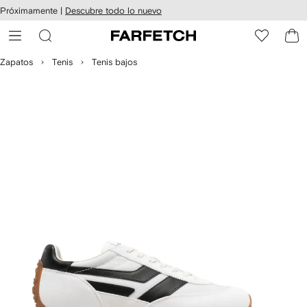
cesibilidad
Ir al
Próximamente |
Descubre todo lo nuevo
contenido
ARFETCH
principal
Zapatos
Tenis
Tenis bajos