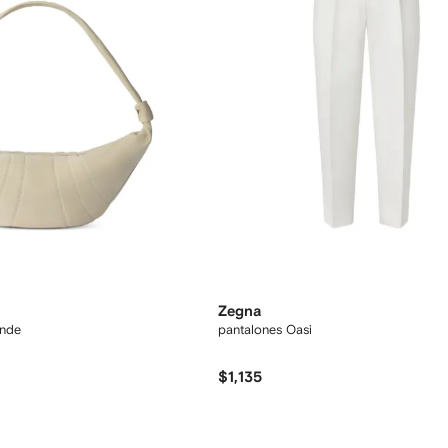
Zegna
ande
pantalones Oasi
$1,135