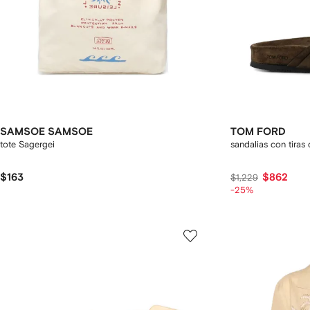
SAMSOE SAMSOE
TOM FORD
tote Sagergei
sandalias con tiras
$163
$862
$1,229
-25%