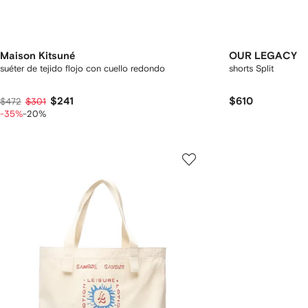
Maison Kitsuné
OUR LEGACY
suéter de tejido flojo con cuello redondo
shorts Split
$241
$610
$472
$301
-35%
-20%