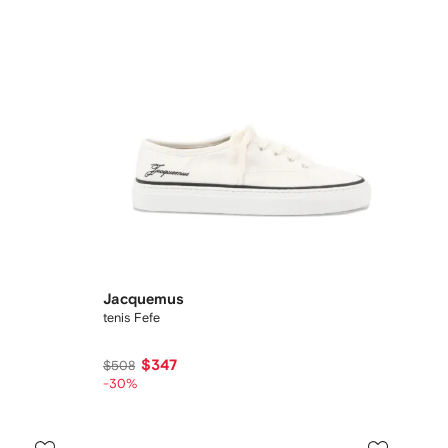
Jacquemus
tenis Fefe
$347
$508
-30%