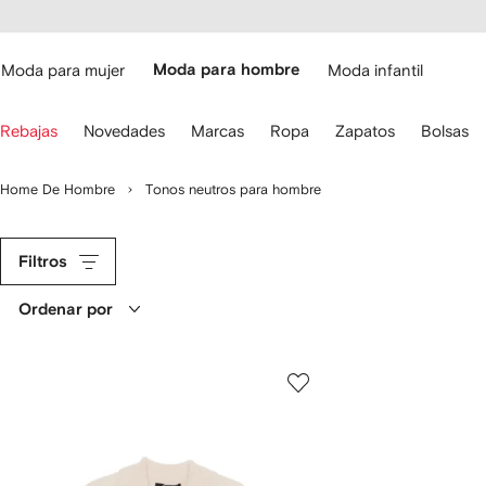
cesibilidad
Ir al
contenido
ARFETCH
principal
Moda para mujer
Moda para hombre
Moda infantil
iliza
Rebajas
Novedades
Marcas
Ropa
Zapatos
Bolsas
s
lechas
el
Home De Hombre
Tonos neutros para hombre
eclado
ara
avegar.
Filtros
Ordenar por