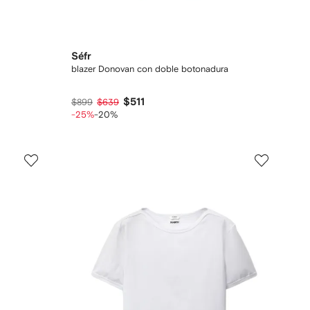
Séfr
blazer Donovan con doble botonadura
$511
$899
$639
-25%
-20%