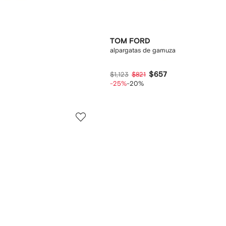
TOM FORD
alpargatas de gamuza
$657
$1,123
$821
-25%
-20%