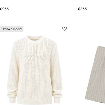
$955
$835
Oferta especial