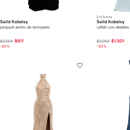
Exclusiva
Saiid Kobeisy
Saiid Kobeisy
jumpsuit ancho de terciopelo
caftán con detalles
$611
$1,501
$3,054
$3,064
-80%
-50%