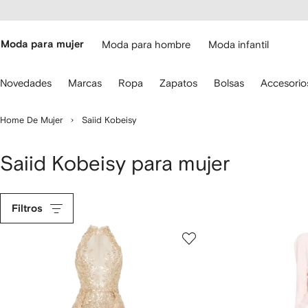
cesibilidad
Ir al
contenido
ARFETCH
principal
Moda para mujer
Moda para hombre
Moda infantil
iliza
Novedades
Marcas
Ropa
Zapatos
Bolsas
Accesorio
s
lechas
el
Home De Mujer
Saiid Kobeisy
eclado
ara
avegar.
Saiid Kobeisy para mujer
Filtros