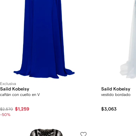
Exclusiva
Saiid Kobeisy
Saiid Kobeisy
caftán con cuello en V
vestido bordado
$1,259
$3,063
$2,570
-50%