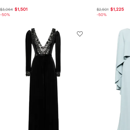
$1,501
$1,225
$3,064
$2,501
-50%
-50%