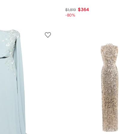
$364
$1,819
-80%