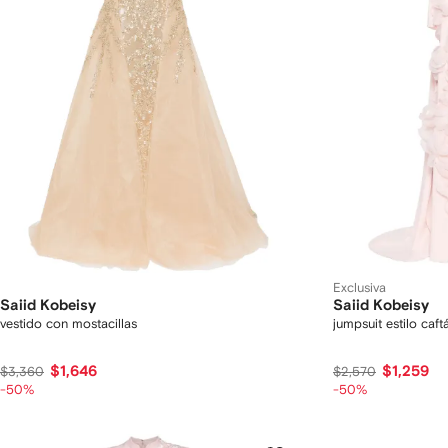
Exclusiva
Saiid Kobeisy
Saiid Kobeisy
vestido con mostacillas
jumpsuit estilo caf
$1,646
$1,259
$3,360
$2,570
-50%
-50%