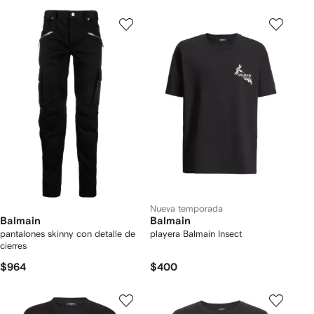
Nueva temporada
Balmain
Balmain
pantalones skinny con detalle de
playera Balmain Insect
cierres
$964
$400