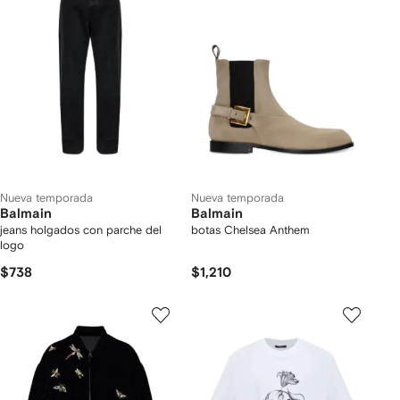
Nueva temporada
Nueva temporada
Balmain
Balmain
jeans holgados con parche del
botas Chelsea Anthem
logo
$738
$1,210