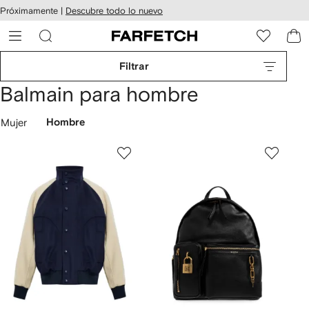
cesibilidad
Ir al
Próximamente |
Descubre todo lo nuevo
contenido
ARFETCH
principal
Filtrar
Balmain para hombre
Mujer
Hombre