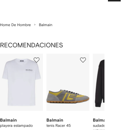
Home De Hombre
Balmain
RECOMENDACIONES
Mostrando
1
2
3
de
de
de
de
12
12
12
2
rtículos
Balmain
Balmain
Balmain
playera estampado
tenis Racer 45
sudadera con logo