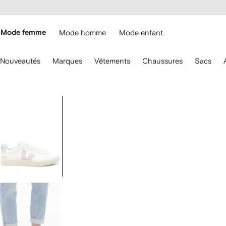
Passer
cessibilité
au
hez
contenu
ARFETCH
principal
Mode femme
Mode homme
Mode enfant
ilisez
Nouveautés
Marques
Vêtements
Chaussures
Sacs
s
lèches
u
avier
Image
our
1
aviguer.
sur
5