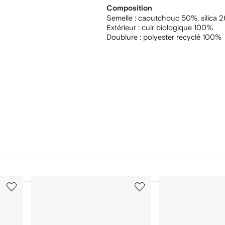
Composition
Semelle :
caoutchouc 50%,
silica 
Extérieur :
cuir biologique 100%
Doublure :
polyester recyclé 100%
3
4
sur
sur
12
12