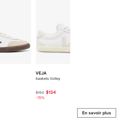
VEJA
VEJA
baskets Volley
baskets V-
$124
$159
$153
$161
-15%
En savoir plus