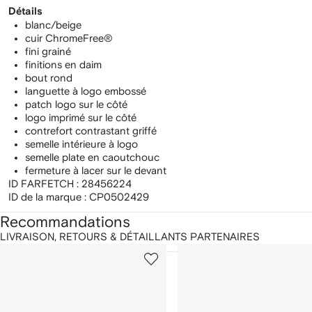
Détails
blanc/beige
cuir ChromeFree®
fini grainé
finitions en daim
bout rond
languette à logo embossé
patch logo sur le côté
logo imprimé sur le côté
contrefort contrastant griffé
semelle intérieure à logo
semelle plate en caoutchouc
fermeture à lacer sur le devant
ID FARFETCH :
28456224
ID de la marque :
CP0502429
Recommandations
LIVRAISON, RETOURS & DÉTAILLANTS PARTENAIRES
1
2
ur
sur
sur
2
12
12
rticle(s)