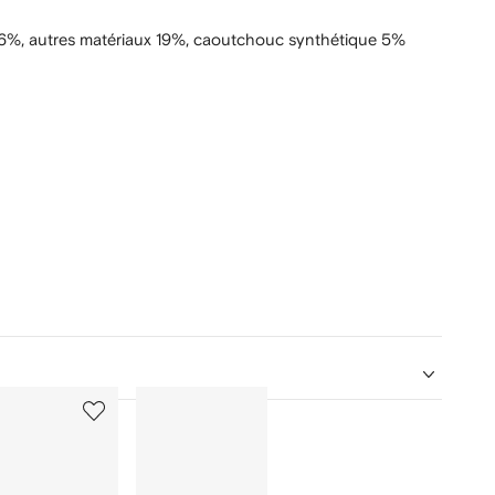
26%,
autres matériaux 19%,
caoutchouc synthétique 5%
5
6
sur
sur
12
12