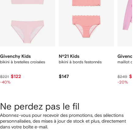
Givenchy Kids
Nº21 Kids
Givenchy
bikini à bretelles croisées
bikini à bords festonnés
maillot de 
$122
$147
$19
$221
$249
-40%
-20%
Ne perdez pas le fil
Abonnez-vous pour recevoir des promotions, des sélections
personnalisées, des mises à jour de stock et plus, directement
dans votre boîte e-mail.