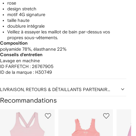
rose
design stretch
motif 4G signature
taille haute
doublure intégrale
Veillez à essayer les maillot de bain par-dessus vos
propres sous-vêtements.
Composition
polyamide 78%,
élasthanne 22%
Conseils d'entretien
Lavage en machine
ID FARFETCH :
26767905
ID de la marque :
H30749
LIVRAISON, RETOURS & DÉTAILLANTS PARTENAIRES
Recommandations
1
2
3
ur
sur
sur
sur
2
12
12
12
rticle(s)