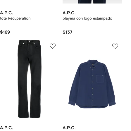
A.P.C.
A.P.C.
tote Récupération
playera con logo estampado
$169
$137
A.P.C.
A.P.C.