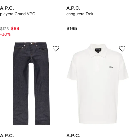
A.P.C.
A.P.C.
playera Grand VPC
cangurera Trek
$89
$165
$128
-30%
A.P.C.
A.P.C.