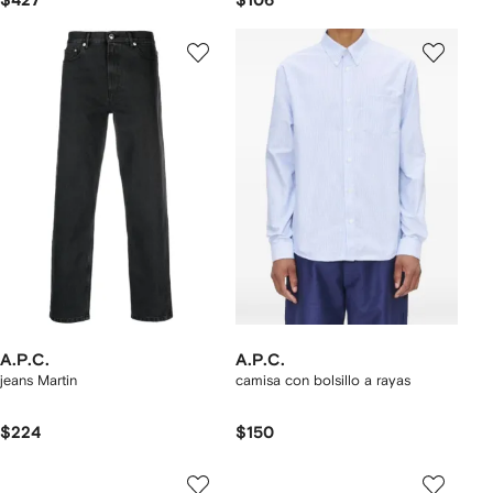
$427
$106
A.P.C.
A.P.C.
jeans Martin
camisa con bolsillo a rayas
$224
$150