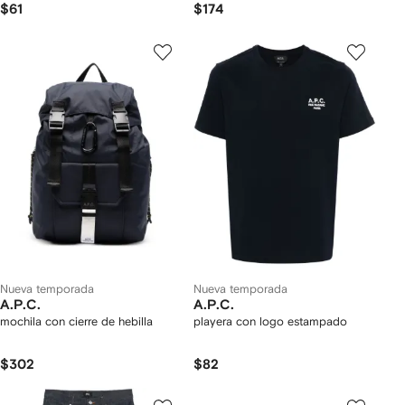
$61
$174
Nueva temporada
Nueva temporada
A.P.C.
A.P.C.
mochila con cierre de hebilla
playera con logo estampado
$302
$82