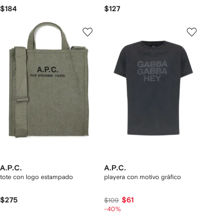
$184
$127
A.P.C.
A.P.C.
tote con logo estampado
playera con motivo gráfico
$275
$61
$109
-40%