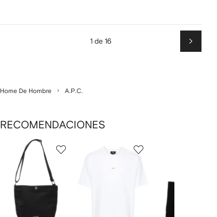
1 de 16
Siguien
Home De Hombre
A.P.C.
RECOMENDACIONES
Mostrando
1
2
3
de
de
de
de
12
12
12
2
rtículos