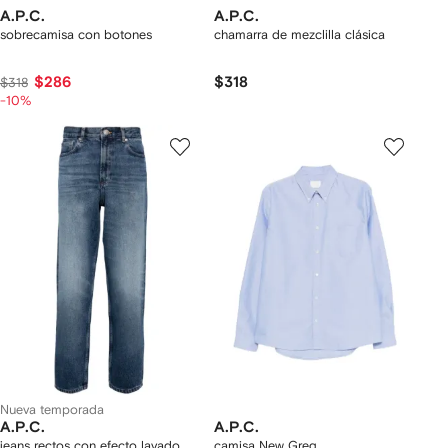
A.P.C.
A.P.C.
sobrecamisa con botones
chamarra de mezclilla clásica
$286
$318
$318
-10%
Nueva temporada
A.P.C.
A.P.C.
jeans rectos con efecto lavado
camisa New Greg