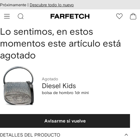
cesibilidad
Ir al
Próximamente |
Descubre todo lo nuevo
contenido
ARFETCH
principal
Diesel
Lo sentimos, en estos
momentos este artículo está
Kids
agotado
bolsa
de
hombro
Agotado
Diesel Kids
1dr
bolsa de hombro 1dr mini
mini
Avisarme si vuelve
DETALLES DEL PRODUCTO