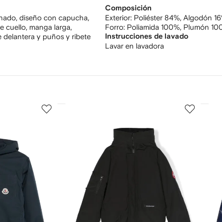
Composición
onado, diseño con capucha,
Exterior:
Poliéster 84%,
Algodón 1
de cuello, manga larga,
Forro:
Poliamida 100%,
Plumón 10
e delantera y puños y ribete
Instrucciones de lavado
Lavar en lavadora
3
4
de
de
12
12