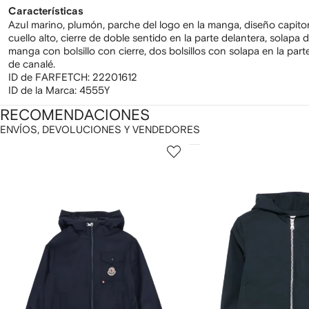
Características
Azul marino, plumón, parche del logo en la manga, diseño capit
cuello alto, cierre de doble sentido en la parte delantera, solapa 
manga con bolsillo con cierre, dos bolsillos con solapa en la part
de canalé.
ID de FARFETCH:
22201612
ID de la Marca:
4555Y
RECOMENDACIONES
ENVÍOS, DEVOLUCIONES Y VENDEDORES
ostrando
1
2
de
de
e
12
12
2
rtículos