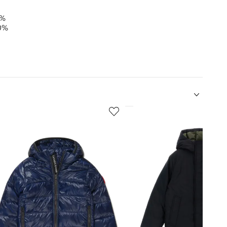
6%
0%
5
de
12