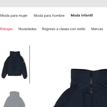
cesibilidad
Ir al
contenido
ARFETCH
principal
Moda para mujer
Moda para hombre
Moda infantil
iliza
Rebajas
Novedades
Regreso a clases con estilo
Marcas
s
lechas
el
eclado
Imagen
ara
3
avegar.
de
3