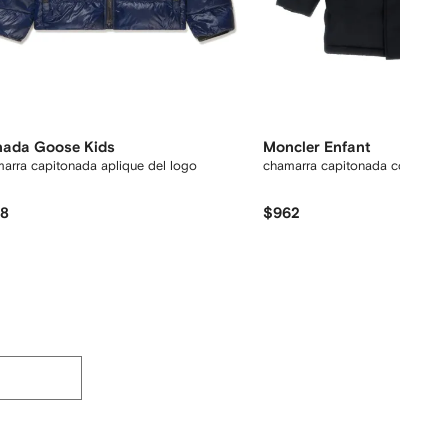
ada Goose Kids
Moncler Enfant
arra capitonada aplique del logo
chamarra capitonada con capu
58
$962