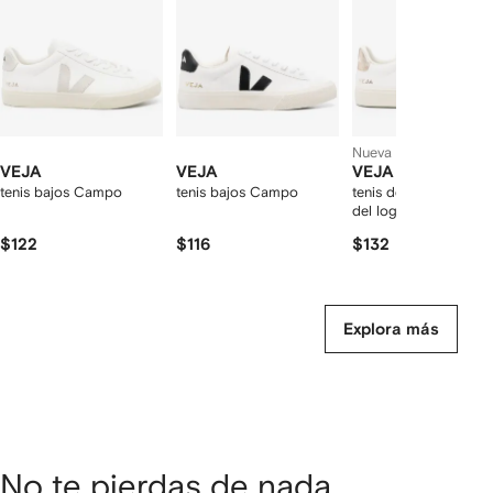
rtículos
Nueva temporada
VEJA
VEJA
VEJA
tenis bajos Campo
tenis bajos Campo
tenis de piel con par
del logo
$122
$116
$132
Explora más
No te pierdas de nada