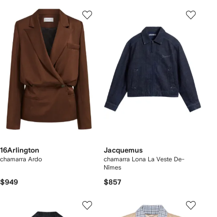
16Arlington
Jacquemus
chamarra Ardo
chamarra Lona La Veste De-
Nîmes
$949
$857