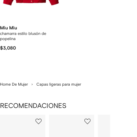
Miu Miu
chamarra estilo blusón de
popelina
$3,080
Home De Mujer
Capas ligeras para mujer
RECOMENDACIONES
Mostrando
1
2
3
de
de
de
de
12
12
12
2