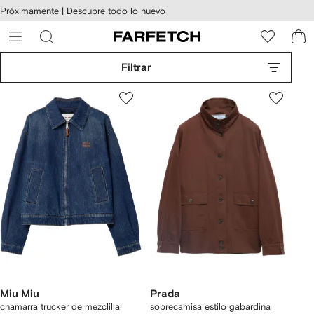
cesibilidad
Ir al
Próximamente |
Descubre todo lo nuevo
contenido
ARFETCH
principal
Filtrar
Miu Miu
Prada
chamarra trucker de mezclilla
sobrecamisa estilo gabardina