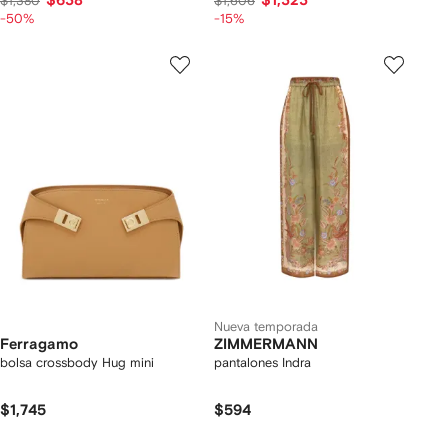
$638
$1,323
$1,380
$1,606
-50%
-15%
Nueva temporada
Ferragamo
ZIMMERMANN
bolsa crossbody Hug mini
pantalones Indra
$1,745
$594