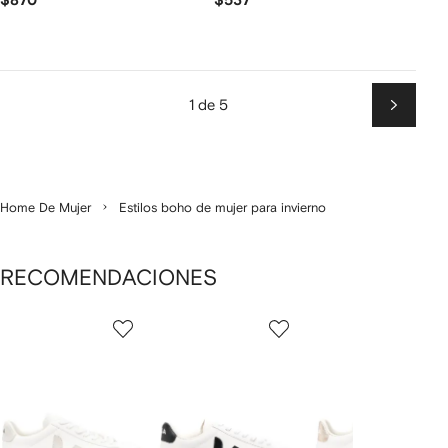
$870
$537
1 de 5
Siguien
Home De Mujer
Estilos boho de mujer para invierno
RECOMENDACIONES
Mostrando
1
2
3
de
de
de
de
12
12
12
2
rtículos