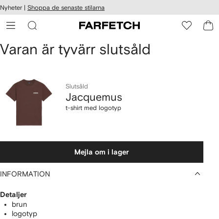
llgänglighet
Nyheter |
Shoppa de senaste stilarna
ppa till
vudinnehåll
ARFETCH
Jacquemus
Varan är tyvärr slutsåld
t-
shirt
Slutsåld
Jacquemus
med
t-shirt med logotyp
logotyp
Mejla om i lager
INFORMATION
Detaljer
brun
logotyp