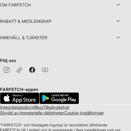
OM FARFETCH
RABATT & MEDLEMSKAP
INNEHÅLL & TJÄNSTER
Följ oss
FARFETCH-appen
Integritetspolicy
Villkor
Tillgänglighet
Skydd av immateriella rättigheter
Cookie-inställningar
"FARFETCH" och företagets logotyp är varumärken tillhörande
FARFETCH UK Limited och är registrerade i flera jurisdiktioner runt om