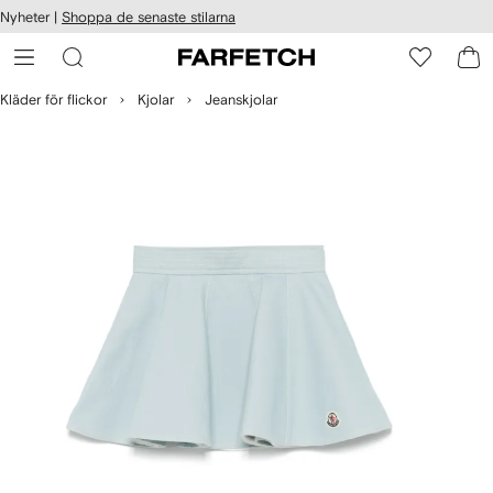
llgänglighet
Nyheter |
Shoppa de senaste stilarna
ppa till
vudinnehåll
ARFETCH
Kläder för flickor
Kjolar
Jeanskjolar