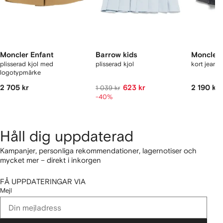
Moncler Enfant
Barrow kids
Moncler 
plisserad kjol med
plisserad kjol
kort jeansk
logotypmärke
2 705 kr
623 kr
2 190 kr
1 039 kr
-40%
Håll dig uppdaterad
Kampanjer, personliga rekommendationer, lagernotiser och
mycket mer – direkt i inkorgen
FÅ UPPDATERINGAR VIA
Mejl