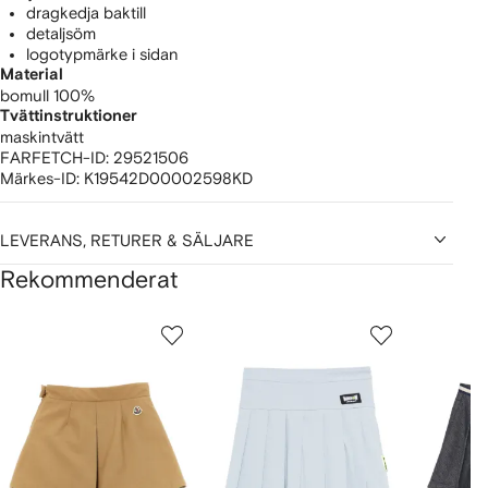
dragkedja baktill
detaljsöm
logotypmärke i sidan
Material
bomull 100%
Tvättinstruktioner
maskintvätt
FARFETCH-ID:
29521506
Märkes-ID:
K19542D00002598KD
LEVERANS, RETURER & SÄLJARE
Rekommenderat
isar
1
2
3
av
av
av
av
12
12
12
2
aror