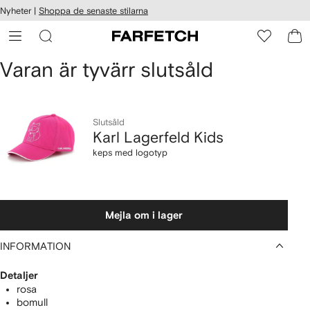
llgänglighet
Nyheter |
Shoppa de senaste stilarna
ppa till
vudinnehåll
ARFETCH
Karl
Varan är tyvärr slutsåld
Lagerfeld
Kids
Slutsåld
Karl Lagerfeld Kids
keps
keps med logotyp
med
logotyp
Mejla om i lager
INFORMATION
Detaljer
rosa
bomull