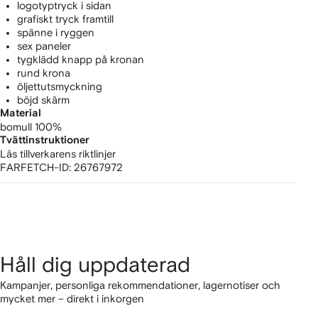
logotyptryck i sidan
grafiskt tryck framtill
spänne i ryggen
sex paneler
tygklädd knapp på kronan
rund krona
öljettutsmyckning
böjd skärm
Material
bomull 100%
Tvättinstruktioner
Läs tillverkarens riktlinjer
FARFETCH-ID:
26767972
Håll dig uppdaterad
Kampanjer, personliga rekommendationer, lagernotiser och
mycket mer – direkt i inkorgen