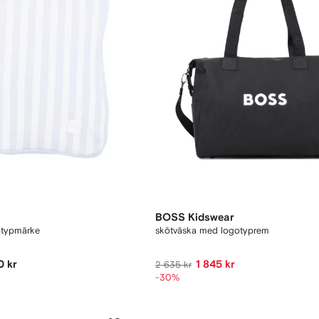
BOSS Kidswear
gotypmärke
skötväska med logotyprem
0 kr
1 845 kr
2 635 kr
-30%