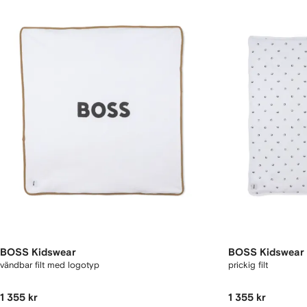
BOSS Kidswear
BOSS Kidswear
vändbar filt med logotyp
prickig filt
1 355 kr
1 355 kr