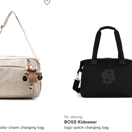
Ny säsong
BOSS Kidswear
eddy-charm changing bag
logo-patch changing bag