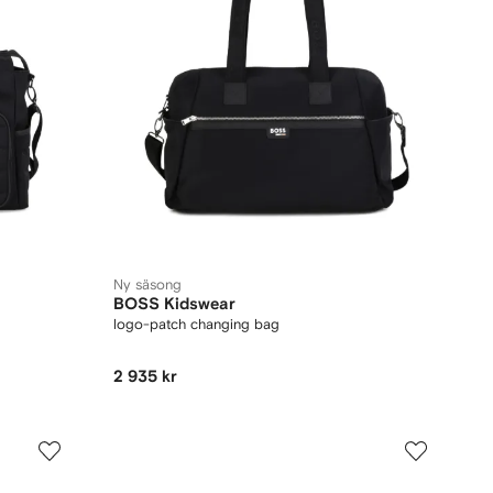
Ny säsong
BOSS Kidswear
logo-patch changing bag
2 935 kr