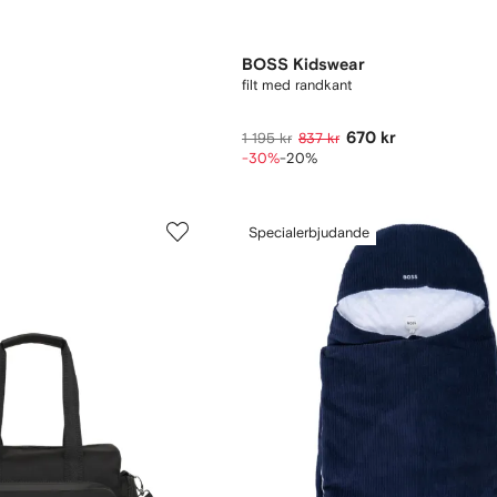
BOSS Kidswear
filt med randkant
670 kr
1 195 kr
837 kr
-30%
-20%
Specialerbjudande