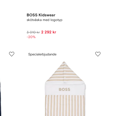
BOSS Kidswear
skötväska med logotyp
2 292 kr
3 010 kr
-20%
Specialerbjudande