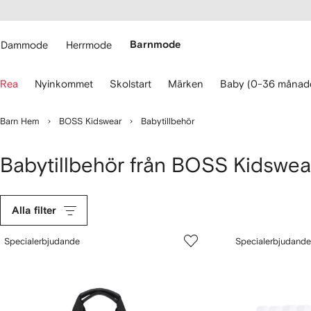
llgänglighet
ppa till
vudinnehåll
ARFETCH
Dammode
Herrmode
Barnmode
nvänd
Rea
Nyinkommet
Skolstart
Märken
Baby (0-36 månad
larna
r
t
Barn Hem
BOSS Kidswear
Babytillbehör
avigera.
Babytillbehör från BOSS Kidswea
Alla filter
Specialerbjudande
Specialerbjudande