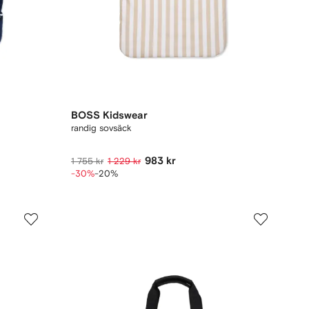
BOSS Kidswear
randig sovsäck
983 kr
1 755 kr
1 229 kr
-30%
-20%