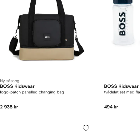
Ny säsong
BOSS Kidswear
BOSS Kidswear
logo-patch panelled changing bag
tvådelat set med fl
2 935 kr
494 kr