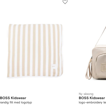
Ny säsong
BOSS Kidswear
BOSS Kidswear
randig filt med logotyp
logo-embroidery t