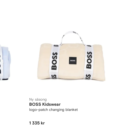
Ny säsong
BOSS Kidswear
logo-patch changing blanket
1 335 kr