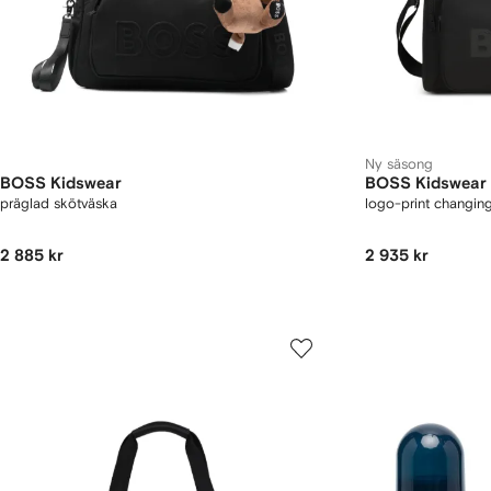
Ny säsong
BOSS Kidswear
BOSS Kidswear
präglad skötväska
logo-print changin
2 885 kr
2 935 kr