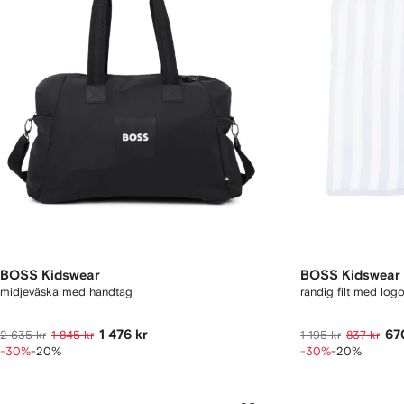
BOSS Kidswear
BOSS Kidswear
midjeväska med handtag
randig filt med lo
1 476 kr
67
2 635 kr
1 845 kr
1 195 kr
837 kr
-30%
-20%
-30%
-20%