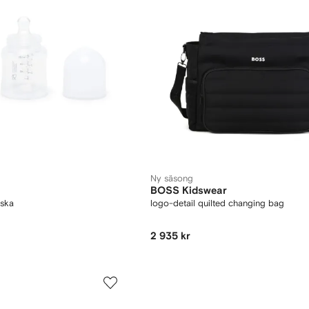
Ny säsong
BOSS Kidswear
aska
logo-detail quilted changing bag
2 935 kr