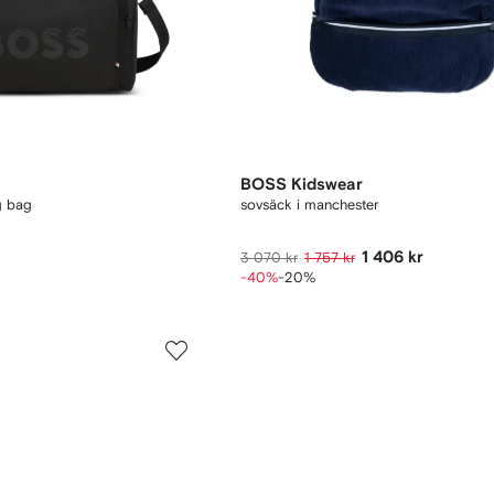
BOSS Kidswear
g bag
sovsäck i manchester
1 406 kr
3 070 kr
1 757 kr
-40%
-20%