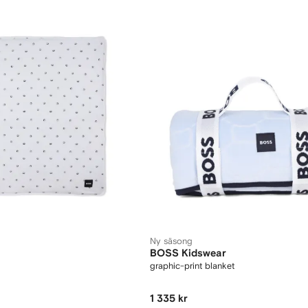
Ny säsong
BOSS Kidswear
graphic-print blanket
1 335 kr