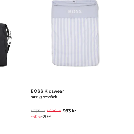
BOSS Kidswear
randig sovsäck
983 kr
1 755 kr
1 229 kr
-30%
-20%