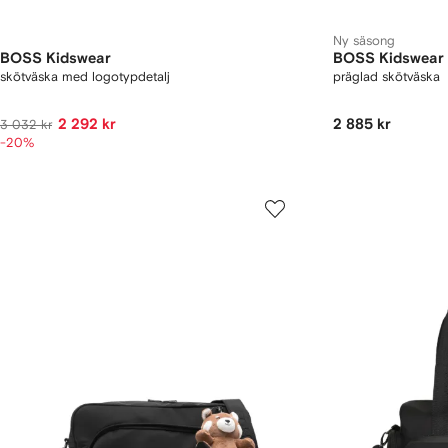
Ny säsong
BOSS Kidswear
BOSS Kidswear
skötväska med logotypdetalj
präglad skötväska
2 292 kr
2 885 kr
3 032 kr
-20%