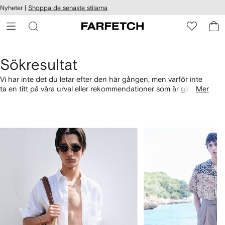
llgänglighet
Nyheter |
Shoppa de senaste stilarna
ppa till
vudinnehåll
ARFETCH
Sökresultat
Vi har inte det du letar efter den här gången, men varför inte
ta en titt på våra urval eller rekommendationer som är gjorda
Mer
för dig? Alternativt kan du shoppa efter kategori med
länkarna nedan.
1
2
av
av
4
4