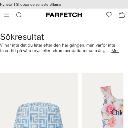
llgänglighet
Nyheter |
Shoppa de senaste stilarna
ppa till
vudinnehåll
ARFETCH
Sökresultat
Vi har inte det du letar efter den här gången, men varför inte
ta en titt på våra urval eller rekommendationer som är gjorda
Mer
för dig? Alternativt kan du shoppa efter kategori med
länkarna nedan.
1
2
av
av
4
4