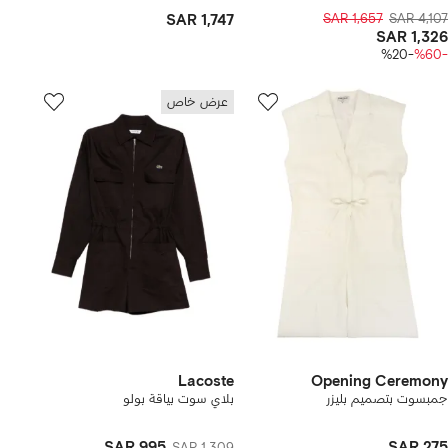
SAR 1,747
SAR 1,657
SAR 4,107
SAR 1,326
-%20
-%60
عرض خاص
Lacoste
Opening Ceremony
جمبسوت بتصميم بليزر
بلاي سوت بياقة بولو
SAR 995
SAR 275