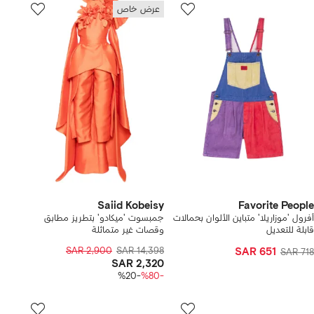
عرض خاص
Saiid Kobeisy
Favorite People
أفرول 'موزاريلا' متباين الألوان بحمالات
جمبسوت 'ميكادو' بتطريز مطابق
قابلة للتعديل
وقصات غير متماثلة
SAR 2,900
SAR 14,398
SAR 651
SAR 718
SAR 2,320
-%20
-%80