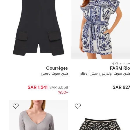
موسم جديد
Courrèges
FARM Rio
بلاي سوت 'وندرفول سيتي' بحزام
بلاي سوت بجيبين
SAR 1,541
SAR 927
SAR 3,058
-%50