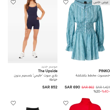
عرض خاص
موسم جديد
The Upside
PINKO
جمبسوت مخطط بكشكشة
بلاي سوت 'جايمي' بتصميم بدون
خياطة
SAR 852
SAR 690
SAR 862
SAR 1,421
-%20
-%40