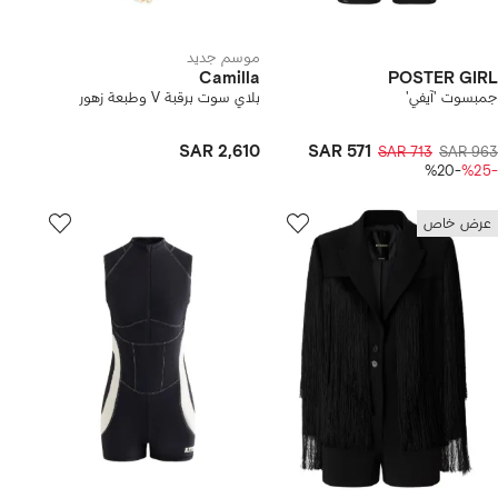
موسم جديد
Camilla
POSTER GIRL
جمبسوت 'آيفي'
بلاي سوت برقبة V وطبعة زهور
SAR 2,610
SAR 571
SAR 713
SAR 963
-%20
-%25
عرض خاص