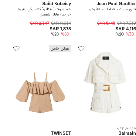
Saiid Kobeisy
Jean Paul Gaultier
بلاي سوت مخطط بطبعة زهور
جمبسوت 'ميكادو' كلاسيكي بتنورة
خارجية قابلة للفصل
SAR 2,347
SAR 11,634
SAR 5,145
SAR 7,339
SAR 1,878
SAR 4,116
-%20
-%80
-%20
-%30
عرض خاص
موسم جديد
TWINSET
Balmain