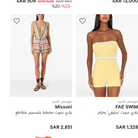
SAR 509
SAR 13,000
SAR 636
SAR 840
-%20
-%25
موسم جديد
موسم جديد
Missoni
FAE SWIM
بلاي سوت 'ستيفي' بحزام
بلاي سوت مخطط بتصميم متقاطع
SAR 2,851
SAR 1,328