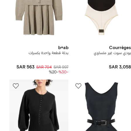
b+ab
Courrèges
بودي سوت غير متساوي
بدلة قطعة واحدة بكسرات
SAR 563
SAR 3,058
SAR 704
SAR 997
-%20
-%30