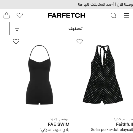
هيل
التخطي
وصلنا الآن |
أجدد الستايلات كلها هنا
استخدام
للمحتوى
ى
الرئيسي
FARFETC
تصنيف
موسم جديد
موسم جديد
FAE SWIM
Faithfull
Sofia polka-dot playsuit
بلاي سوت 'سوكي'