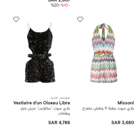
SAR 2,807
-%20
-%10
موسم جديد
Vestiaire d'un Oiseau Libre
Missoni
بلاي سوت برقبة V ونقش متعرج
بلاي سوت 'ستارلايت' مزين بترتر
وفتحات
SAR 4,788
SAR 3,680