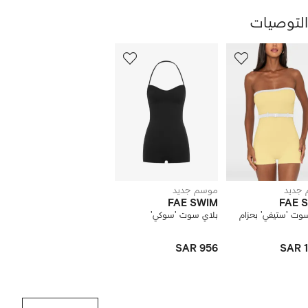
التوصيات
رض
4
من
ن
4
نتجات
جديد
موسم جديد
FAE SWIM
FAE 
وت 'ستيفي' بحزام
بلاي سوت 'سوكي'
SAR 956
SAR 1