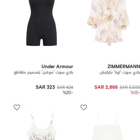
Under Armour
ZIMMERMANN
بلاي سوت 'لونا' بكرانيش
بلاي سوت 'موشن' بتصميم متقاطع
SAR 323
SAR 2,866
SAR 424
SAR 3,505
-%20
-%15