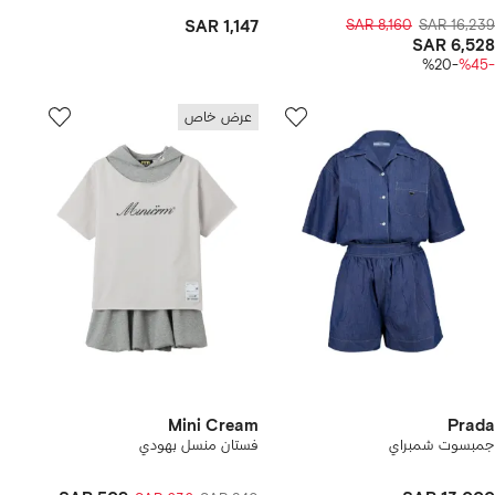
SAR 1,147
SAR 8,160
SAR 16,239
SAR 6,528
-%20
-%45
عرض خاص
Mini Cream
Prada
جمبسوت شمبراي
فستان منسل بهودي