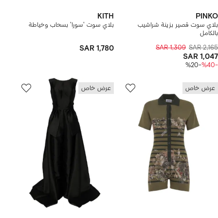
KITH
PINKO
بلاي سوت قصير بزينة شراشيب
بلاي سوت 'سورا' بسحاب وخياطة
بالكامل
SAR 1,780
SAR 1,309
SAR 2,165
SAR 1,047
-%20
-%40
عرض خاص
عرض خاص