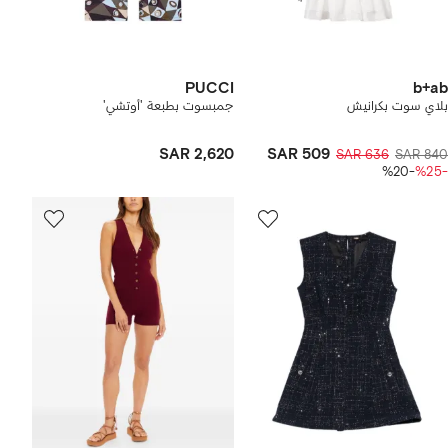
PUCCI
b+ab
بلاي سوت بكرانيش
جمبسوت بطبعة 'أوتشي'
SAR 2,620
SAR 509
SAR 636
SAR 840
-%20
-%25