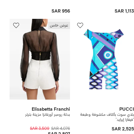
SAR 956
SAR 1,113
عرض خاص
Elisabetta Franchi
PUCCI
بلاي سوت بأكتاف مكشوفة وطبعة
بدلة رومبر أورغانزا مزينة بترتر
'فيفارا إيرايد'
SAR 3,509
SAR 4,076
SAR 2,525