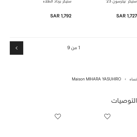
سنيكر 'بيترسون 23'
سنيكر برذاذ الطلاء
SAR 1,792
SAR 1,727
1 من 9
التالي
نساء
Maison MIHARA YASUHIRO
التوصيات
رض
6
من
ن
6
نتجات