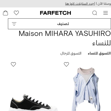
هيل
التخطي
وصلنا الآن |
أجدد الستايلات كلها هنا
استخدام
للمحتوى
ى
الرئيسي
FARFETC
تصنيف
Maison MIHARA YASUHIRO
للنساء
التسوق للنساء
التسوق للرجال