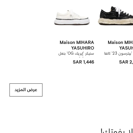
Maison MIHARA
Maison MI
YASUHIRO
YASU
ترسون 23' كانفا
سنيكر 'إيريك OG' بنعل
بدون رقبة
SAR 1,446
SAR 2
عرض المزيد
لا يفوتك!