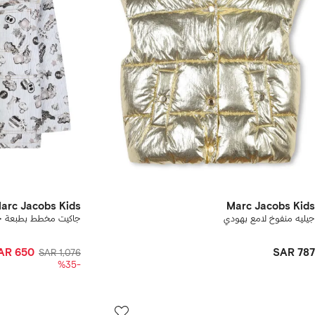
arc Jacobs Kids
Marc Jacobs Kids
جيليه منفوخ لامع بهودي
جاكيت مخطط بطبعة ج
AR 650
SAR 787
SAR 1,076
-%35