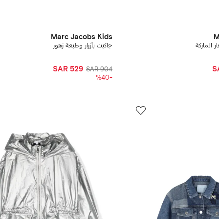
Marc Jacobs Kids
M
ر الماركة
جاكيت بأزرار وطبعة زهور
SAR 529
S
SAR 904
-%40