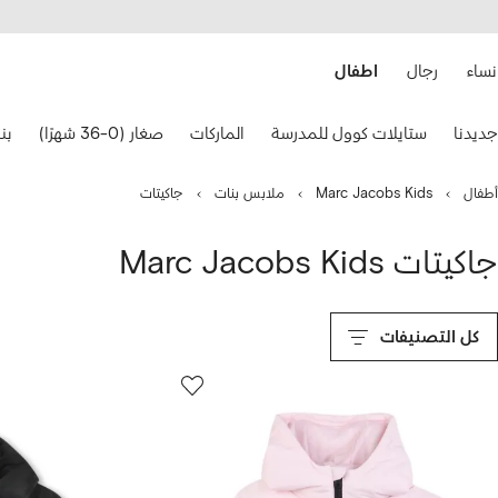
هيل
التخطي
استخدام
للمحتوى
ى
الرئيسي
FARFETC
نساء
رجال
اطفال
تخدام
جديدنا
ستايلات كوول للمدرسة
الماركات
صغار (0-36 شهرًا)
بنات
هم
حة
فاتيح
أطفال
Marc Jacobs Kids
ملابس بنات
جاكيتات
نقل.
جاكيتات Marc Jacobs Kids
كل التصنيفات