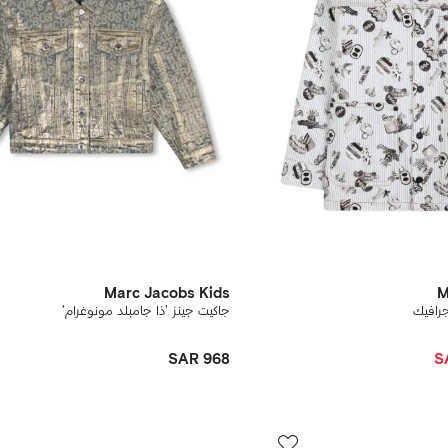
Marc Jacobs Kids
M
رافيك
جاكيت جينز 'ذا جامبلد مونوغرام'
SAR 968
S