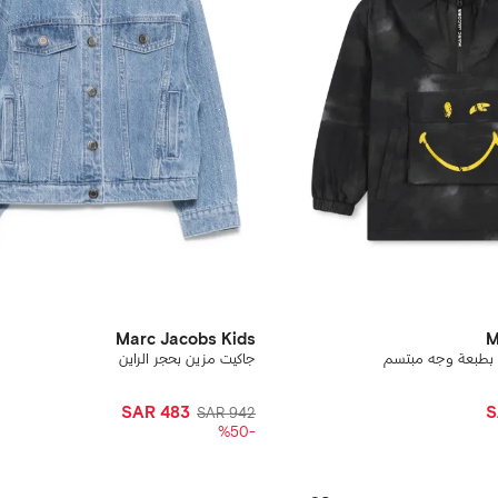
Marc Jacobs Kids
M
ح بطبعة وجه مبتسم
جاكيت مزين بحجر الراين
SAR 483
S
SAR 942
-%50