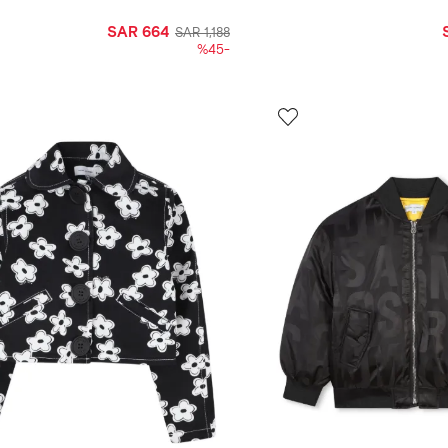
SAR 664
SAR 1,188
-%45