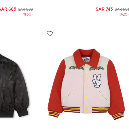
SAR 685
SAR 743
SAR 969
SAR 991
-%30
-%25