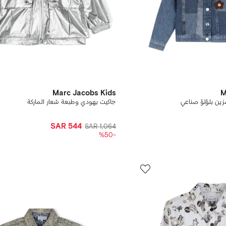
Marc Jacobs Kids
M
ين بلؤلؤ صناعي
جاكيت بهودي وطبعة شعار الماركة
SAR 544
SAR 1,064
-%50