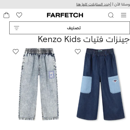
هيل
التخطي
وصلنا الآن |
أجدد الستايلات كلها هنا
استخدام
للمحتوى
ى
الرئيسي
FARFETC
تصنيف
جينزات فتيات Kenzo Kids