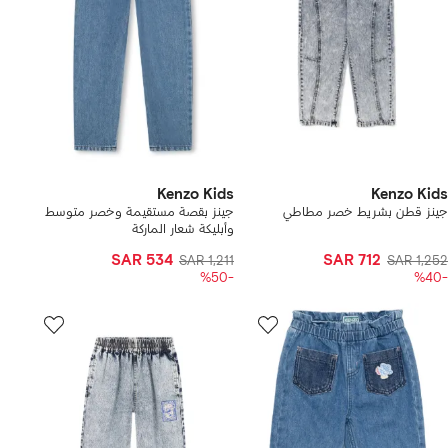
Kenzo Kids
Kenzo Kids
جينز قطن بشريط خصر مطاطي
جينز بقصة مستقيمة وخصر متوسط
وأبليكة شعار الماركة
SAR 534
SAR 712
SAR 1,211
SAR 1,252
-%50
-%40