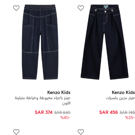
Kenzo Kids
Kenzo Kids
جينز مزين بكسرات
جينز بأجزاء مخيوطة وخياطة متباينة
اللون
SAR 374
SAR 456
SAR 640
SAR 745
-%40
-%35