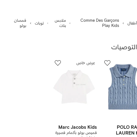
Comme Des Garçons
ملابس
قمصان
أطفال
توبات
Play Kids
بنات
بولو
التوصيات
رض
7
عرض خاص
من
ن
7
نتجات
Marc Jacobs Kids
POLO R
LAUREN 
قميص بولو بأكمام قصيرة