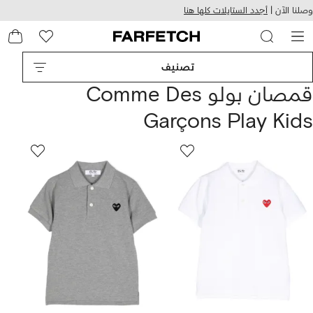
هيل
التخطي
وصلنا الآن |
أجدد الستايلات كلها هنا
استخدام
للمحتوى
ى
الرئيسي
FARFETC
تصنيف
قمصان بولو Comme Des
Garçons Play Kids