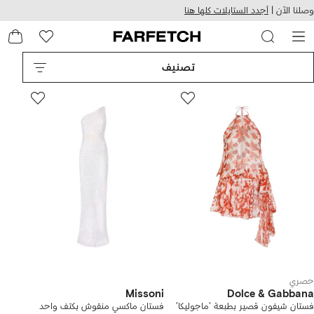
هيل
التخطي
وصلنا الآن |
أجدد الستايلات كلها هنا
استخدام
للمحتوى
ى
الرئيسي
FARFETC
تصنيف
حصري
Missoni
Dolce & Gabbana
فستان شيفون قصير بطبعة 'ماجوليكا'
فستان ماكسي منقوش بكتف واحد