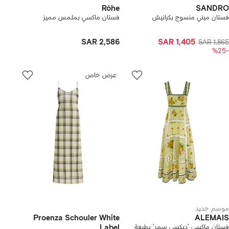
Róhe
SANDRO
فستان ميني منسوج بكرانيش
فستان ماكسي بملمس مميز
SAR 2,586
SAR 1,405
SAR 1,865
-%25
عرض خاص
موسم جديد
Proenza Schouler White
ALEMAIS
فستان ماكسي 'ديكسي سمر' بطبعة
Label