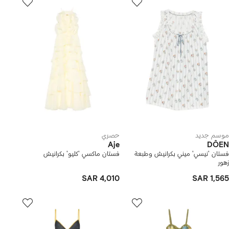
موسم جديد
حصري
Aje
DÔEN
فستان 'نيسي' ميني بكرانيش وطبعة
فستان ماكسي 'كليو' بكرانيش
زهور
SAR 4,010
SAR 1,565