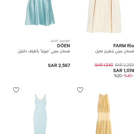
موسم جديد
DÔEN
FARM Rio
فستان ميني بتطريز نخيل
فستان ميني 'جونيا' بأطراف دانتيل
SAR 2,567
SAR 1,343
SAR 2,252
SAR 1,074
-%20
-%40