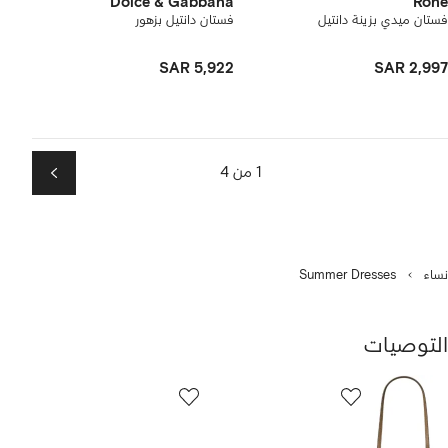
Dolce & Gabbana
Róhe
فستان ميدي بزينة دانتيل
فستان دانتيل بزهور
SAR 5,922
SAR 2,997
1 من 4
التالي
نساء
Summer Dresses
التوصيات
رض
12
من
ن
12
1