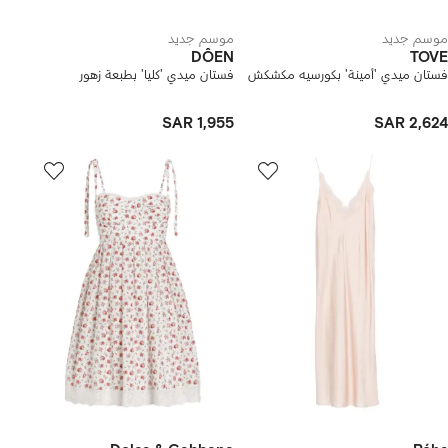
موسم جديد
موسم جديد
DÔEN
TOVE
فستان ميدي 'أمينة' بكورسيه مكشكش
فستان ميدي 'كليا' بطبعة زهور
SAR 1,955
SAR 2,624