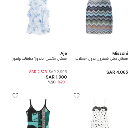
Aje
Missoni
فستان ميني شيفرون بدون حمالات
فستان ماكسي 'باندورا' بطبقات وزهور
SAR 2,375
SAR 2,995
SAR 4,065
SAR 1,900
-%20
-%20