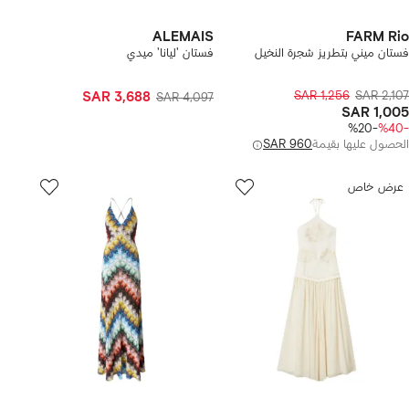
ALEMAIS
FARM Rio
فستان ميني بتطريز شجرة النخيل
فستان 'ليانا' ميدي
SAR 3,688
SAR 1,256
SAR 2,107
SAR 4,097
SAR 1,005
-%20
-%40
الحصول عليها بقيمة
SAR 960
عرض خاص