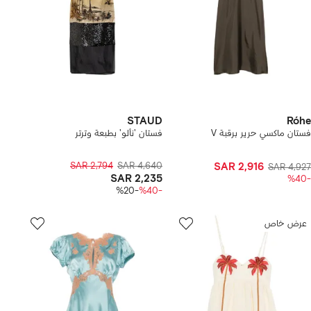
STAUD
Róhe
فستان ماكسي حرير برقبة V
فستان 'نألو' بطبعة وترتر
SAR 2,794
SAR 4,640
SAR 2,916
SAR 4,927
SAR 2,235
-%40
-%20
-%40
عرض خاص