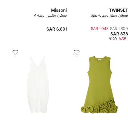
Missoni
TWINSET
فستان مطرز بحمالة عنق
فستان ماكسي برقبة V
SAR 6,891
SAR 1,048
SAR 1,600
SAR 838
-%20
-%35