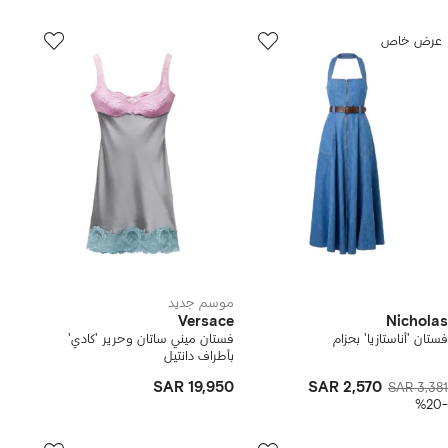
عرض خاص
موسم جديد
Versace
Nicholas
فستان 'أناستازيا' بحزام
فستان ميني ساتان وحرير 'كادي'
بأطراف دانتيل
SAR 19,950
SAR 2,570
SAR 3,381
-%20