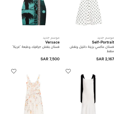
موسم جديد
موسم جديد
Versace
Self-Portrait
فستان ماكسي بزينة دانتيل ونقش
فستان بنقش جرافيك وطبعة 'غريكا'
منقط
SAR 7,500
SAR 2,167