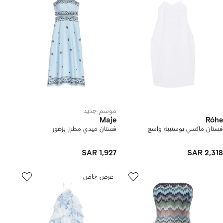
موسم جديد
Maje
Róhe
فستان ماكسي بوستييه واسع
فستان ميدي مطرز بزهور
SAR 1,927
SAR 2,318
عرض خاص