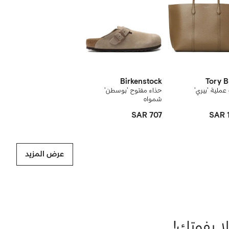
نتجات
Birkenstock
Tory 
ملية 'بيري'
حذاء مفتوح 'بوسطن'
شمواه
SAR 707
SAR 1
عرض المزيد
لا يفوتك!