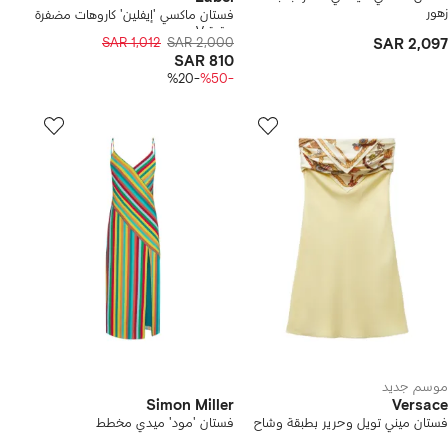
زهور
فستان ماكسي 'إيفلين' كاروهات مضفرة
برقبة V
SAR 1,012
SAR 2,000
SAR 2,097
SAR 810
-%20
-%50
موسم جديد
Simon Miller
Versace
فستان ميني تويل وحرير بطبقة وشاح
فستان 'مود' ميدي مخطط