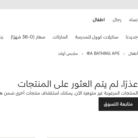
هيل
التخطي
استخدام
للمحتوى
ى
الرئيسي
FARFETC
نساء
رجال
اطفال
تخدام
جديدنا
ستايلات كوول للمدرسة
الماركات
صغار (0-36 شهرًا)
بنات
هم
حة
فاتيح
أطفال
A BATHING APE®
ملابس أولاد
نقل.
عذرًا، لم يتم العثور على المنتجات
المنتجات المرغوبة غير متوفرة الآن. يمكنك استكشاف منتجات أخرى ضمن هذه
متابعة التسوق