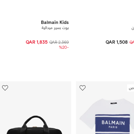
Balmain Kids
ن
بوت بسير ميدالية
QAR 1,835
QAR 1,508
QAR 2,369
QA
-%20
11
ص
من
12