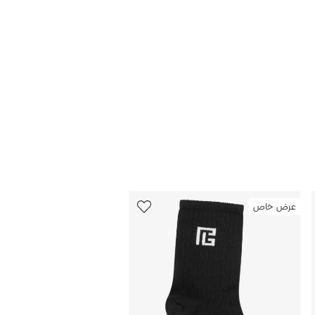
12
عرض خاص
من
12