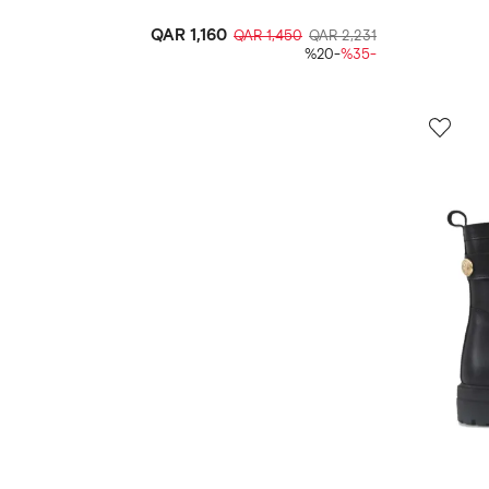
QAR 1,160
QAR 1,450
QAR 2,231
-%20
-%35