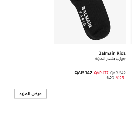
Balmain Kids
جوارب بشعار الماركة
QAR 142
QAR 177
QAR 242
-%20
-%25
عرض المزيد