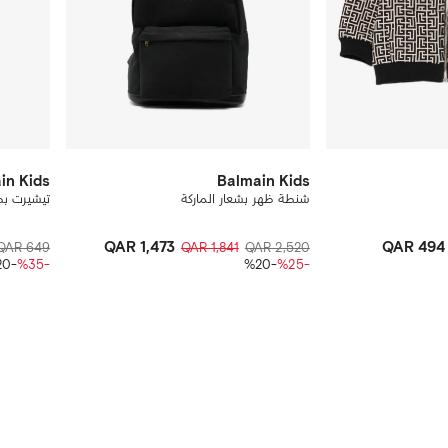
in Kids
Balmain Kids
شنطة ظهر بشعار الماركة
تيشيرت بط
QAR 1,473
QAR 494
QAR 649
QAR 1,841
QAR 2,520
-%20
-%35
-%20
-%25