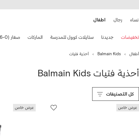
هيل
التخطي
استخدام
للمحتوى
ى
الرئيسي
FARFETC
نساء
رجال
اطفال
تخدام
تخفيضات
جديدنا
ستايلات كوول للمدرسة
الماركات
صغار (0-36 شهرًا)
هم
حة
فاتيح
أطفال
Balmain Kids
أحذية فتيات
نقل.
أحذية فتيات Balmain Kids
كل التصنيفات
عرض خاص
عرض خاص