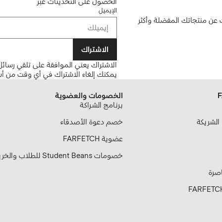
الحصول على التحديثات عبر
الإيميل
ن منتجاتك المفضلة وأكثر
الاشتراك
الاشتراك يعني الموافقة على تلقي رسائل 
يمكنك إلغاء الاشتراك في أي وقت من أس
الخصومات والعضوية
بـرنـامـج الشـراكـة
خصم دعوة الأصدقاء
عضوية FARFETCH
خصومات Student Beans للطلاب والخريجين
اصرة