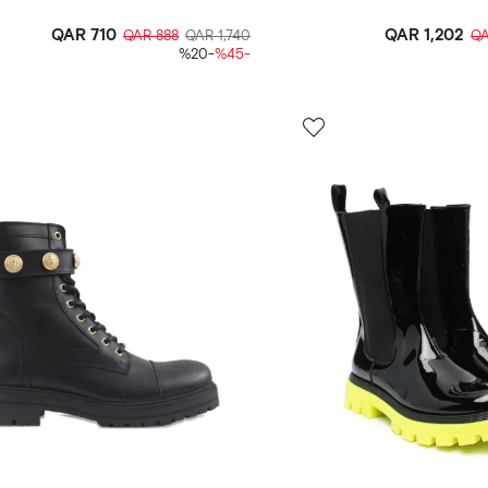
QAR 710
QAR 1,202
QAR 888
QAR 1,740
QA
-%20
-%45