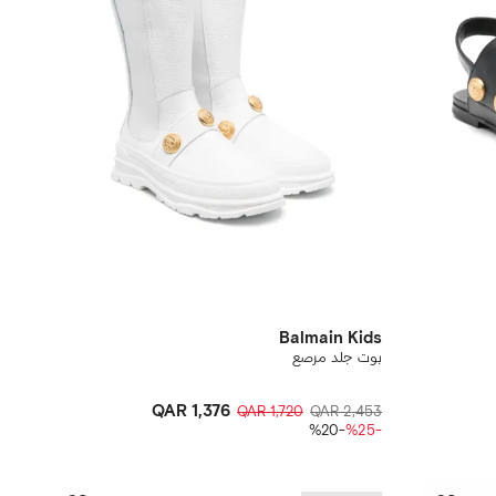
Balmain Kids
بوت جلد مرصع
QAR 1,376
QAR 1,720
QAR 2,453
-%20
-%25