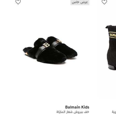
عرض خاص
Balmain Kids
ية
خف ببروش شعار الماركة