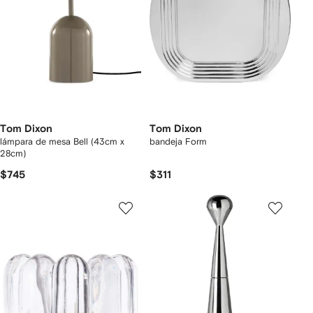
Tom Dixon
Tom Dixon
lámpara de mesa Bell (43cm x
bandeja Form
28cm)
$745
$311