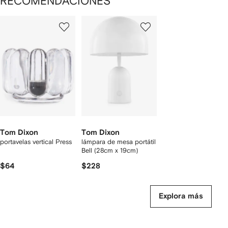
RECOMENDACIONES
Mostrando
1
2
de
de
de
2
2
2
rtículos
Tom Dixon
Tom Dixon
portavelas vertical Press
lámpara de mesa portátil
Bell (28cm x 19cm)
$64
$228
Explora más