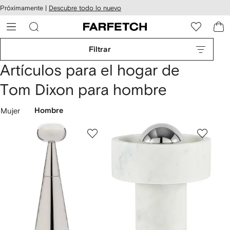
cesibilidad
Ir al
Próximamente |
Descubre todo lo nuevo
contenido
ARFETCH
principal
Filtrar
Artículos para el hogar de
Tom Dixon para hombre
Mujer
Hombre