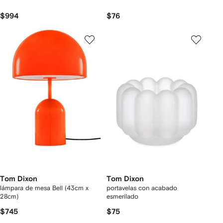
$994
$76
Tom Dixon
Tom Dixon
lámpara de mesa Bell (43cm x
portavelas con acabado
28cm)
esmerilado
$745
$75