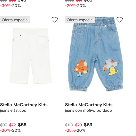
$46
$65
$86
$58
$105
$81
-30%
-20%
-20%
-20%
Oferta especial
Oferta especial
Stella McCartney Kids
Stella McCartney Kids
jeans elásticos
jeans con motivo bordado
$58
$63
$93
$72
$110
$79
-20%
-20%
-25%
-20%