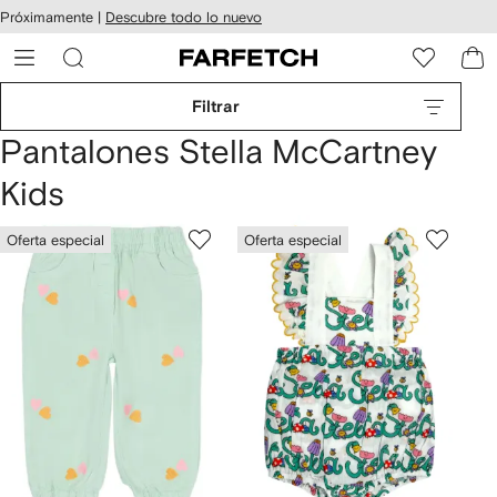
cesibilidad
Ir al
Próximamente |
Descubre todo lo nuevo
contenido
ARFETCH
principal
Filtrar
Pantalones Stella McCartney
Kids
Oferta especial
Oferta especial