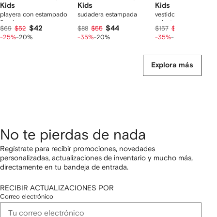
Kids
Kids
Kids
playera con estampado
sudadera estampada
vestido estampado c
floral
volantes
$42
$44
$79
$69
$52
$88
$55
$157
$99
-25%
-20%
-35%
-20%
-35%
-20%
Explora más
No te pierdas de nada
Regístrate para recibir promociones, novedades
personalizadas, actualizaciones de inventario y mucho más,
directamente en tu bandeja de entrada.
RECIBIR ACTUALIZACIONES POR
Correo electrónico