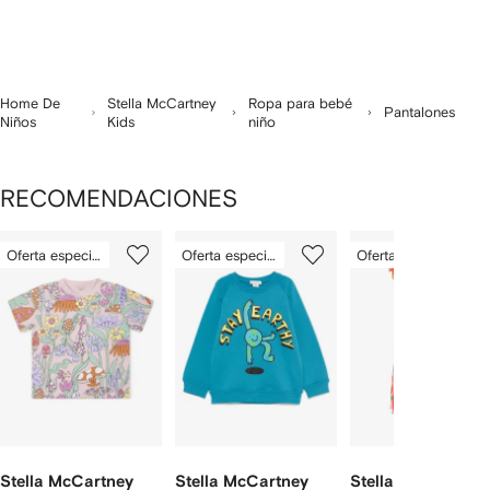
Home De
Stella McCartney
Ropa para bebé
Pantalones
Niños
Kids
niño
RECOMENDACIONES
Mostrando
1
2
3
Oferta especial
Oferta especial
Oferta especial
de
de
de
de
12
12
12
2
rtículos
Stella McCartney
Stella McCartney
Stella McCartney