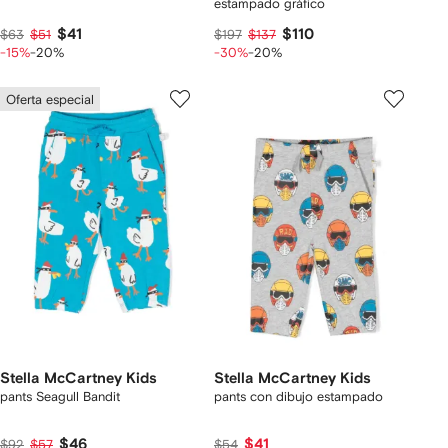
estampado gráfico
$41
$110
$63
$51
$197
$137
-15%
-20%
-30%
-20%
Oferta especial
Stella McCartney Kids
Stella McCartney Kids
pants Seagull Bandit
pants con dibujo estampado
$46
$41
$92
$57
$54