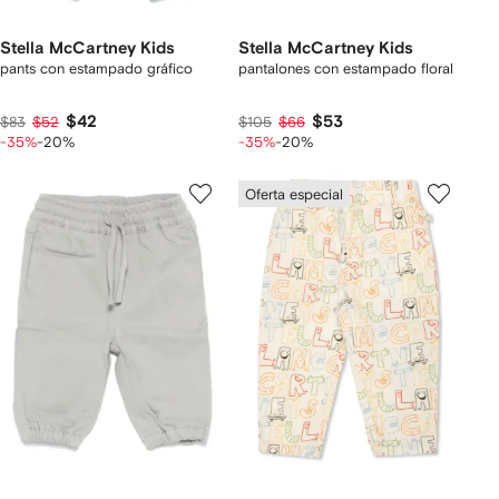
Stella McCartney Kids
Stella McCartney Kids
pants con estampado gráfico
pantalones con estampado floral
$42
$53
$83
$52
$105
$66
-35%
-20%
-35%
-20%
Oferta especial