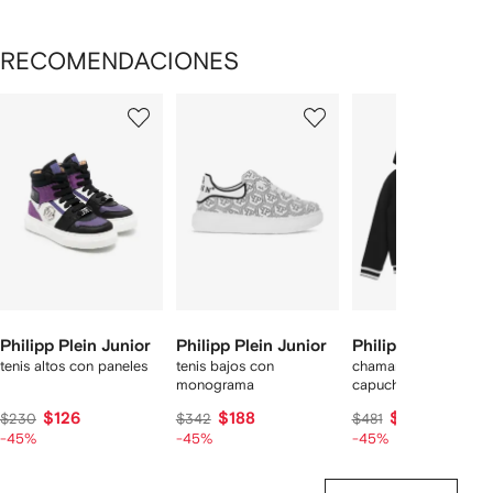
RECOMENDACIONES
Mostrando
1
2
3
de
de
de
de
10
10
10
10
rtículos
Philipp Plein Junior
Philipp Plein Junior
Philipp Plein Juni
tenis altos con paneles
tenis bajos con
chamarra bomber co
monograma
capucha
$126
$188
$264
$230
$342
$481
-45%
-45%
-45%