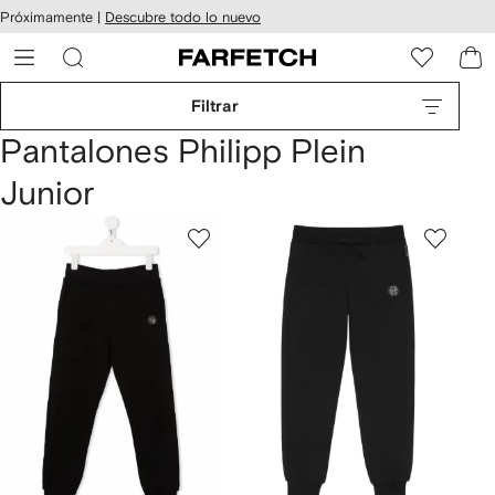
cesibilidad
Ir al
Próximamente |
Descubre todo lo nuevo
contenido
ARFETCH
principal
Filtrar
Pantalones Philipp Plein
Junior