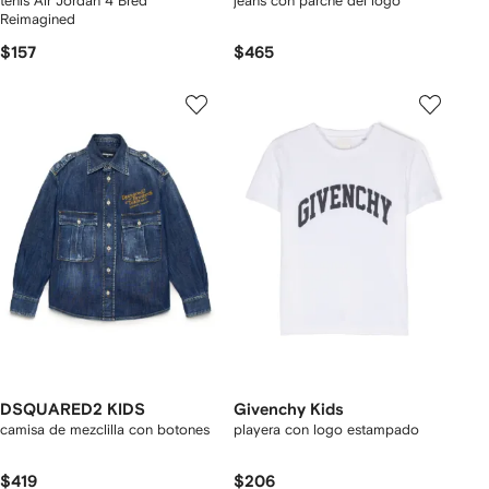
tenis Air Jordan 4 Bred
jeans con parche del logo
Reimagined
$157
$465
DSQUARED2 KIDS
Givenchy Kids
camisa de mezclilla con botones
playera con logo estampado
$419
$206