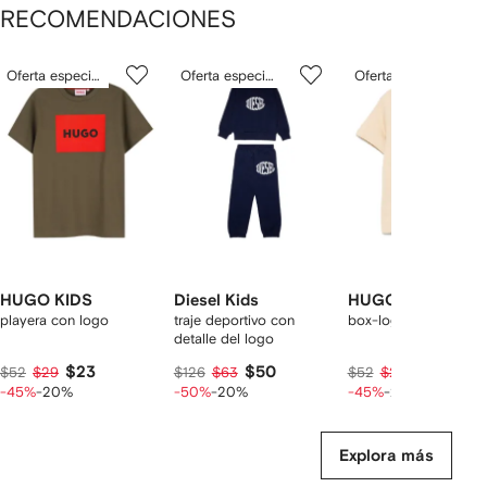
RECOMENDACIONES
Mostrando
1
2
3
Oferta especial
Oferta especial
Oferta especial
de
de
de
de
12
12
12
2
rtículos
HUGO KIDS
Diesel Kids
HUGO KIDS
playera con logo
traje deportivo con
box-logo cotton T-shi
detalle del logo
$23
$50
$23
$52
$29
$126
$63
$52
$29
-45%
-20%
-50%
-20%
-45%
-20%
Explora más