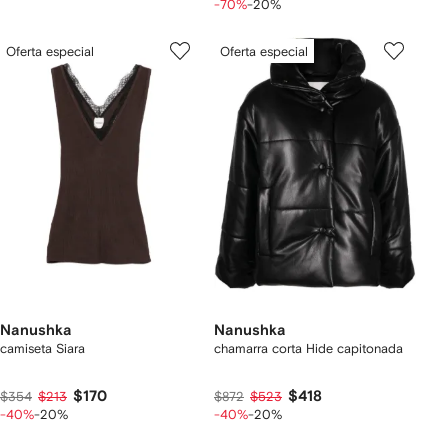
-70%
-20%
Oferta especial
Oferta especial
Nanushka
Nanushka
camiseta Siara
chamarra corta Hide capitonada
$170
$418
$354
$213
$872
$523
-40%
-20%
-40%
-20%