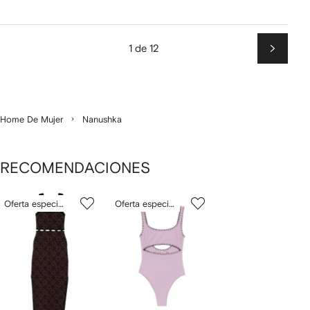
1 de 12
Siguien
Home De Mujer
Nanushka
RECOMENDACIONES
Mostrando
1
2
Oferta especial
Oferta especial
de
de
de
2
2
2
rtículos