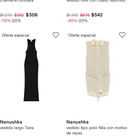
chamarra Omolara
vestido midi con cuello redondo
$306
$542
$1,270
$382
$1,130
$678
-70%
-20%
-40%
-20%
Oferta especial
Oferta especial
Nanushka
Nanushka
vestido largo Tarla
vestido tipo polo Nila con motivo
de rayas