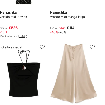
Nanushka
Nanushka
vestido midi Haylen
vestido midi manga larga
$586
$114
$662
$237
$143
-10%
-40%
-20%
Recíbelo por
$584
Oferta especial