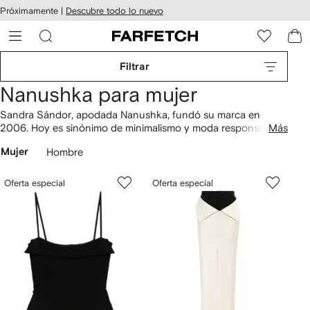
cesibilidad
Ir al
Próximamente |
Descubre todo lo nuevo
contenido
ARFETCH
principal
Filtrar
Nanushka para mujer
Sandra Sándor, apodada Nanushka, fundó su marca en
2006. Hoy es sinónimo de minimalismo y moda responsable.
Más
Su
ropa
, elaborada con materiales reciclados va desde
Mujer
Hombre
chamarras capitonadas de piel vegana hasta abrigos Alamo
de lana. Los tops Petra en satín, perfectamente drapeados y
elaborados de forma responsable, son el complemento ideal
Oferta especial
Oferta especial
para los pantalones Vinni. Encuentra
vestidos
inspirados en
los 90, así como
prendas tejidas
en tonos pastel de la marca.