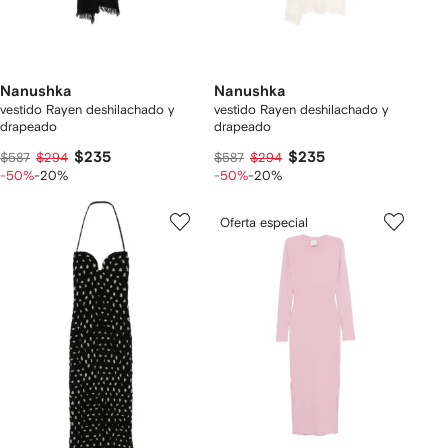
Nanushka
Nanushka
vestido Rayen deshilachado y
vestido Rayen deshilachado y
drapeado
drapeado
$235
$235
$587
$294
$587
$294
-50%
-20%
-50%
-20%
Oferta especial