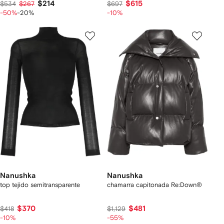
$214
$615
$534
$267
$697
-50%
-20%
-10%
Nanushka
Nanushka
top tejido semitransparente
chamarra capitonada Re:Down®
$370
$481
$418
$1,129
-10%
-55%