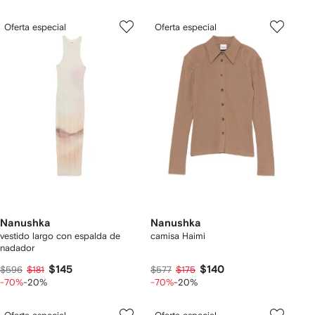
Oferta especial
Oferta especial
Nanushka
Nanushka
vestido largo con espalda de
camisa Haimi
nadador
$145
$140
$596
$181
$577
$175
-70%
-20%
-70%
-20%