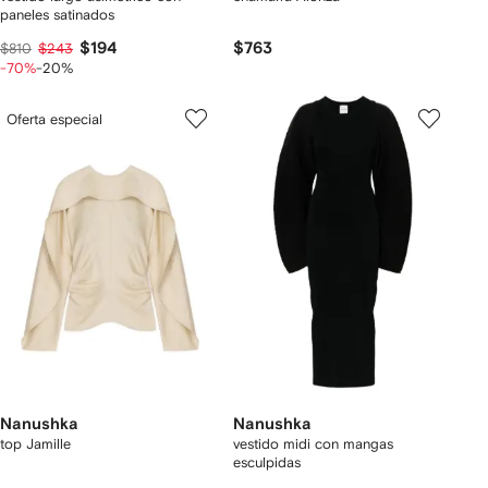
paneles satinados
$194
$763
$810
$243
-70%
-20%
Oferta especial
Nanushka
Nanushka
top Jamille
vestido midi con mangas
esculpidas