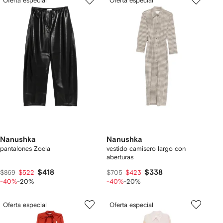
Oferta especial
Oferta especial
Nanushka
Nanushka
pantalones Zoela
vestido camisero largo con
aberturas
$418
$338
$869
$522
$705
$423
-40%
-20%
-40%
-20%
Oferta especial
Oferta especial