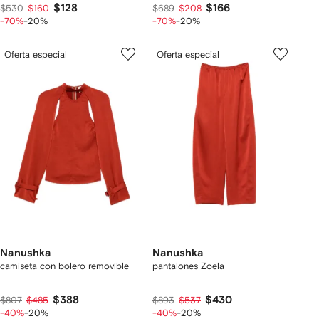
$128
$166
$530
$160
$689
$208
-70%
-20%
-70%
-20%
Oferta especial
Oferta especial
Nanushka
Nanushka
camiseta con bolero removible
pantalones Zoela
$388
$430
$807
$485
$893
$537
-40%
-20%
-40%
-20%