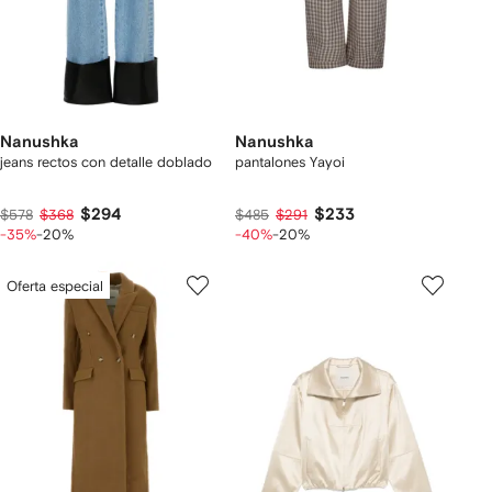
Nanushka
Nanushka
jeans rectos con detalle doblado
pantalones Yayoi
$294
$233
$578
$368
$485
$291
-35%
-20%
-40%
-20%
Oferta especial