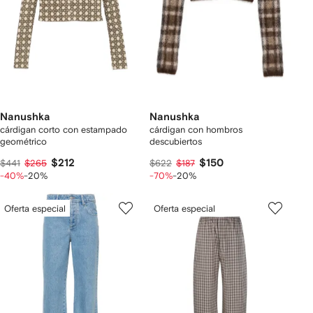
Nanushka
Nanushka
cárdigan corto con estampado
cárdigan con hombros
geométrico
descubiertos
$212
$150
$441
$265
$622
$187
-40%
-20%
-70%
-20%
Oferta especial
Oferta especial