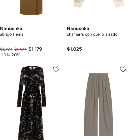
Nanushka
Nanushka
abrigo Ferris
chamarra con cuello alzado
$1,179
$1,025
$1,704
$1,474
-10%
-20%