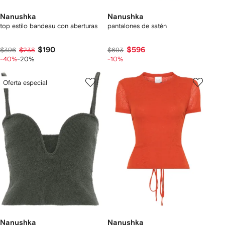
Nanushka
Nanushka
top estilo bandeau con aberturas
pantalones de satén
$190
$596
$396
$238
$693
-40%
-20%
-10%
Oferta especial
Nanushka
Nanushka