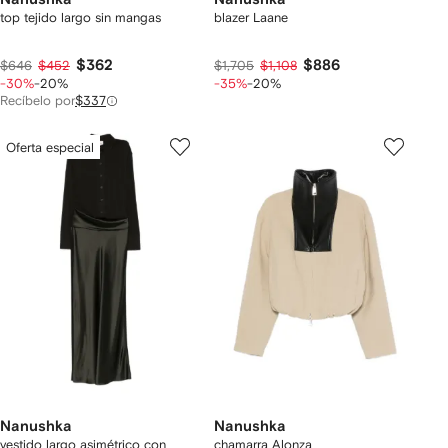
top tejido largo sin mangas
blazer Laane
$362
$886
$646
$452
$1,705
$1,108
-30%
-20%
-35%
-20%
Recíbelo por
$337
Oferta especial
Nanushka
Nanushka
vestido largo asimétrico con
chamarra Alonza