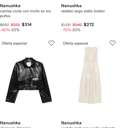
Nanushka
Nanushka
camisa corta con moño en los
vestido largo estilo bolero
puños
$314
$272
$652
$392
$1,131
$340
-40%
-20%
-70%
-20%
Oferta especial
Oferta especial
Nanushka
Nanushka