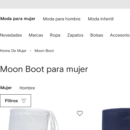
cesibilidad
Ir al
contenido
ARFETCH
principal
Moda para mujer
Moda para hombre
Moda infantil
iliza
Novedades
Marcas
Ropa
Zapatos
Bolsas
Accesorio
s
lechas
el
Home De Mujer
Moon Boot
eclado
ara
avegar.
Moon Boot para mujer
Mujer
Hombre
Filtros