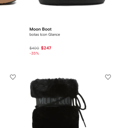
Moon Boot
botas Icon Glance
$247
$400
-35%