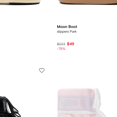
Moon Boot
slippers Park
$49
$223
-75%