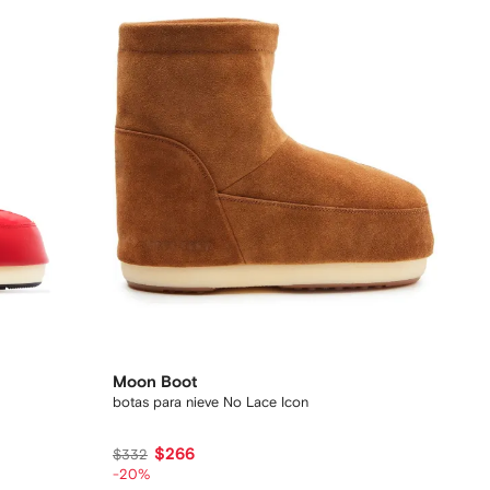
Moon Boot
botas para nieve No Lace Icon
$266
$332
-20%