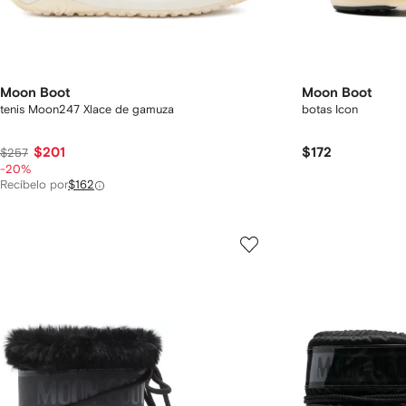
Moon Boot
Moon Boot
tenis Moon247 Xlace de gamuza
botas Icon
$201
$172
$257
-20%
Recíbelo por
$162