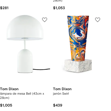
28cm)
$281
$1,053
Tom Dixon
Tom Dixon
lámpara de mesa Bell (43cm x
jarrón Swirl
28cm)
$1,005
$439