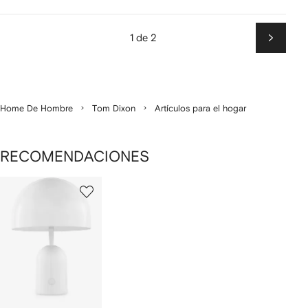
1 de 2
Siguien
Home De Hombre
Tom Dixon
Artículos para el hogar
RECOMENDACIONES
1
de
1