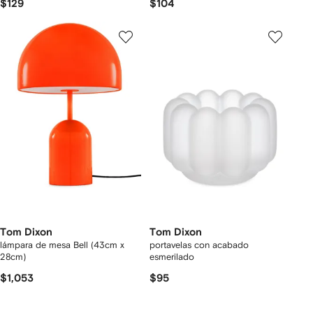
$129
$104
Tom Dixon
Tom Dixon
lámpara de mesa Bell (43cm x
portavelas con acabado
28cm)
esmerilado
$1,053
$95