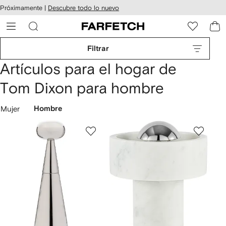
cesibilidad
Ir al
Próximamente |
Descubre todo lo nuevo
contenido
ARFETCH
principal
Filtrar
Artículos para el hogar de
Tom Dixon para hombre
Mujer
Hombre