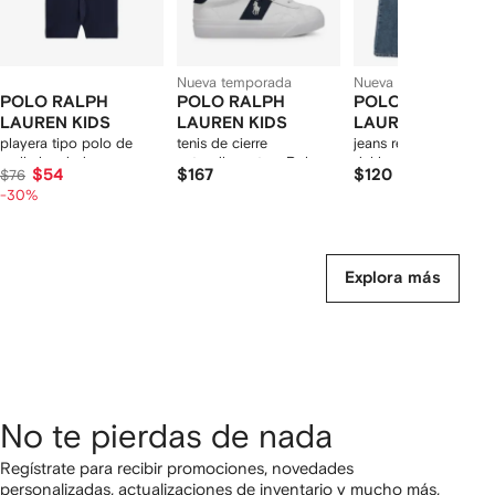
Nueva temporada
Nueva temporada
POLO RALPH
POLO RALPH
POLO RALPH
LAUREN KIDS
LAUREN KIDS
LAUREN KIDS
playera tipo polo de
tenis de cierre
jeans rectos con parc
malla bordada
autoadherente y Polo
del logo
$54
$167
$120
$76
Pony bordado
-30%
Explora más
No te pierdas de nada
Regístrate para recibir promociones, novedades
personalizadas, actualizaciones de inventario y mucho más,