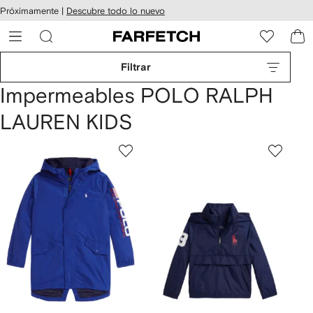
cesibilidad
Ir al
Próximamente |
Descubre todo lo nuevo
contenido
ARFETCH
principal
Filtrar
Impermeables POLO RALPH
LAUREN KIDS