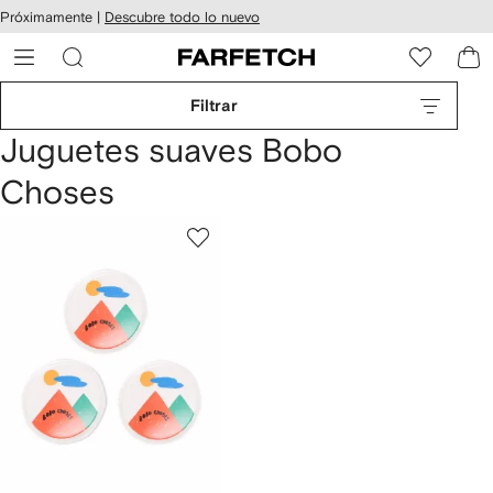
cesibilidad
Ir al
Próximamente |
Descubre todo lo nuevo
contenido
ARFETCH
principal
Filtrar
Juguetes suaves Bobo
Choses