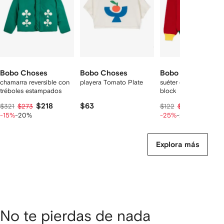
Bobo Choses
Bobo Choses
Bobo Choses
chamarra reversible con
playera Tomato Plate
suéter con diseño col
tréboles estampados
block
$218
$63
$73
$321
$273
$122
$91
-15%
-20%
-25%
-20%
Explora más
No te pierdas de nada