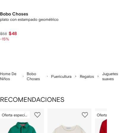
Bobo Choses
plato con estampado geométrico
$48
$58
-15%
Home De
Bobo
Juguetes
Puericultura
Regalos
Niños
Choses
suaves
RECOMENDACIONES
Mostrando
1
2
3
Oferta especial
Oferta especial
de
de
de
de
7
7
7
7
rtículos