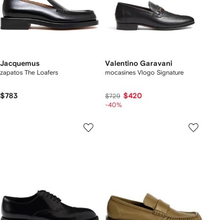
Jacquemus
Valentino Garavani
zapatos The Loafers
mocasines Vlogo Signature
$783
$420
$729
-40%