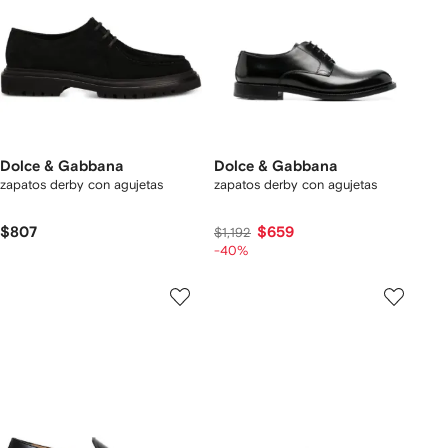
Dolce & Gabbana
Dolce & Gabbana
zapatos derby con agujetas
zapatos derby con agujetas
$807
$659
$1,192
-40%