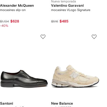
Nueva temporada
Alexander McQueen
Valentino Garavani
mocasines slip-on
mocasines VLogo Signature
$628
$485
$1,134
$516
-40%
Santoni
New Balance