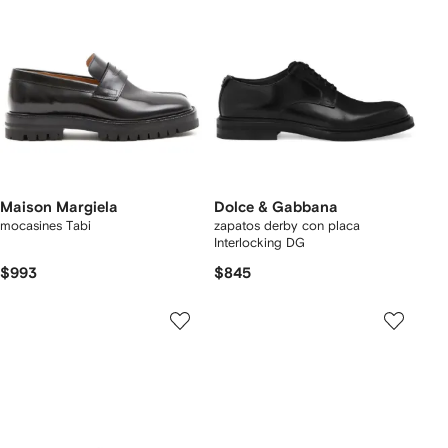
Maison Margiela
Dolce & Gabbana
mocasines Tabi
zapatos derby con placa
Interlocking DG
$993
$845