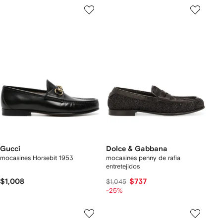
Gucci
Dolce & Gabbana
mocasines Horsebit 1953
mocasines penny de rafia
entretejidos
$1,008
$737
$1,045
-25%