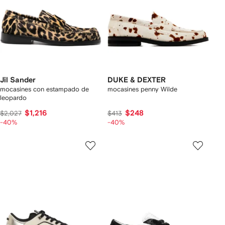
Jil Sander
DUKE & DEXTER
mocasines con estampado de
mocasines penny Wilde
leopardo
$1,216
$248
$2,027
$413
-40%
-40%