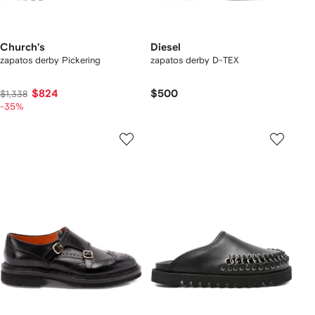
Church's
Diesel
zapatos derby Pickering
zapatos derby D-TEX
$824
$500
$1,338
-35%