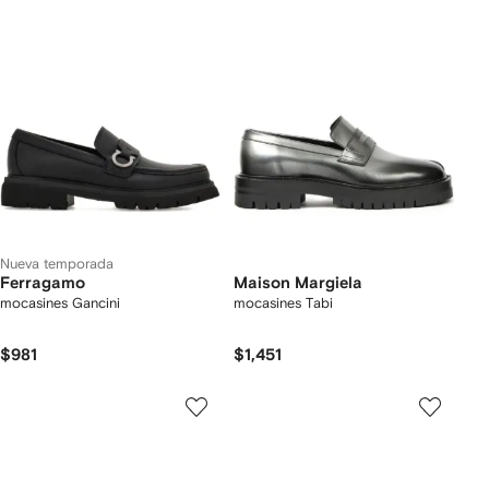
Nueva temporada
Ferragamo
Maison Margiela
mocasines Gancini
mocasines Tabi
$981
$1,451