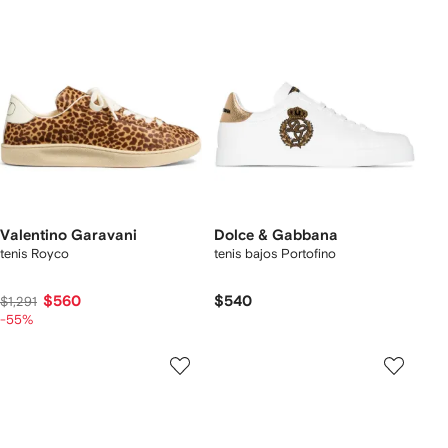
Valentino Garavani
Dolce & Gabbana
tenis Royco
tenis bajos Portofino
$560
$540
$1,291
-55%