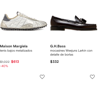
Maison Margiela
G.H.Bass
tenis bajos metalizados
mocasines Weejuns Larkin con
detalle de borlas
$613
$332
$1,022
-40%