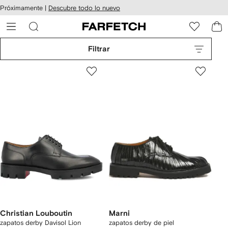
cesibilidad
Ir al
Próximamente |
Descubre todo lo nuevo
contenido
ARFETCH
principal
Filtrar
Christian Louboutin
Marni
zapatos derby Davisol Lion
zapatos derby de piel