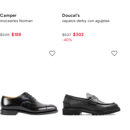
Camper
Doucal's
mocasines Norman
zapatos derby con agujetas
$188
$302
$206
$537
-40%