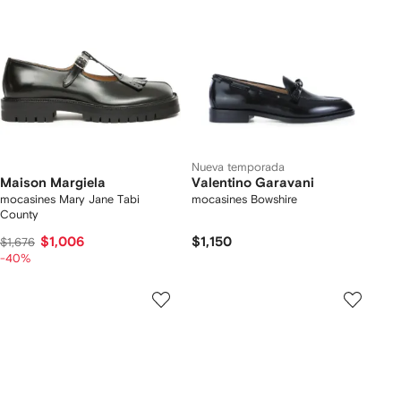
Nueva temporada
Maison Margiela
Valentino Garavani
mocasines Mary Jane Tabi
mocasines Bowshire
County
$1,006
$1,150
$1,676
-40%