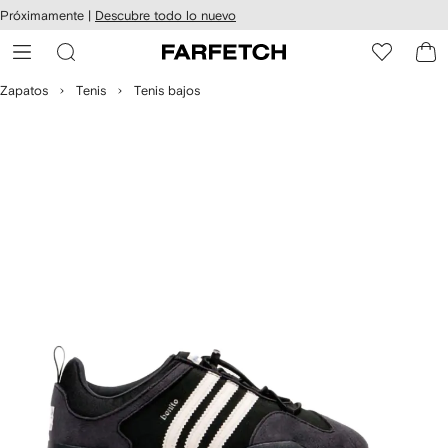
cesibilidad
Ir al
Próximamente |
Descubre todo lo nuevo
contenido
ARFETCH
principal
Zapatos
Tenis
Tenis bajos