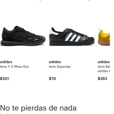
de
12
12
12
2
rtículos
adidas
adidas
adidas
tenis Y-3 Rhisu Run
tenis Superstar
tenis Ball
adidas x 
$301
$70
$383
No te pierdas de nada