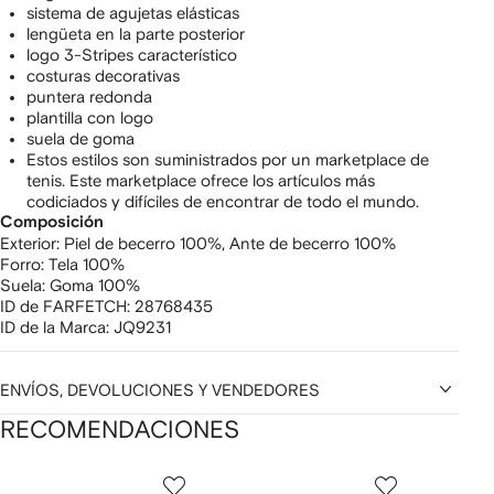
sistema de agujetas elásticas
lengüeta en la parte posterior
logo 3-Stripes característico
costuras decorativas
puntera redonda
plantilla con logo
suela de goma
Estos estilos son suministrados por un marketplace de
tenis. Este marketplace ofrece los artículos más
codiciados y difíciles de encontrar de todo el mundo.
Composición
Exterior:
Piel de becerro 100%,
Ante de becerro 100%
Forro:
Tela 100%
Suela:
Goma 100%
ID de FARFETCH:
28768435
ID de la Marca:
JQ9231
ENVÍOS, DEVOLUCIONES Y VENDEDORES
RECOMENDACIONES
Mostrando
1
2
3
de
de
de