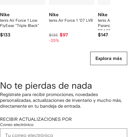
Nike
Nike
Nike
tenis Air Force 1 Low
tenis Air Force 1 '07 LV8
tenis Air Force 1 Low
FlyEase "Triple Black"
Paranoise 3.0 de Nik
PEACEMINUSONE
$133
$97
$147
$136
-25%
Explora más
No te pierdas de nada
Regístrate para recibir promociones, novedades
personalizadas, actualizaciones de inventario y mucho más,
directamente en tu bandeja de entrada.
RECIBIR ACTUALIZACIONES POR
Correo electrónico