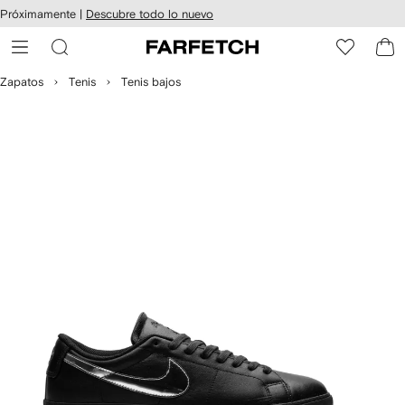
cesibilidad
Ir al
Próximamente |
Descubre todo lo nuevo
contenido
ARFETCH
principal
Zapatos
Tenis
Tenis bajos