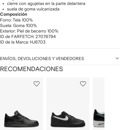
cierre con agujetas en la parte delantera
suela de goma vulcanizada
Composición
Forro:
Tela 100%
Suela:
Goma 100%
Exterior:
Piel de becerro 100%
ID de FARFETCH:
27076794
ID de la Marca:
HJ6703
ENVÍOS, DEVOLUCIONES Y VENDEDORES
RECOMENDACIONES
Mostrando
1
2
3
de
de
de
de
12
12
12
2
rtículos