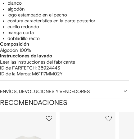
blanco
algodón
logo estampado en el pecho
costura característica en la parte posterior
cuello redondo
manga corta
dobladillo recto
Composición
Algodón 100%
Instrucciones de lavado
Leer las instrucciones del fabricante
ID de FARFETCH:
35924443
ID de la Marca:
M61117MM02Y
ENVÍOS, DEVOLUCIONES Y VENDEDORES
RECOMENDACIONES
Mostrando
1
2
3
de
de
de
de
12
12
12
2
rtículos