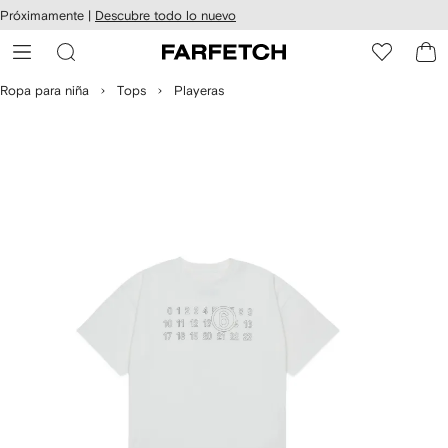
cesibilidad
Ir al
Próximamente |
Descubre todo lo nuevo
contenido
ARFETCH
principal
Ropa para niña
Tops
Playeras