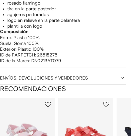
rosado flamingo
tira en la parte posterior
agujeros perforados
logo en relieve en la parte delantera
plantilla con logo
Composición
Forro:
Plastic 100%
Suela:
Goma 100%
Exterior:
Plastic 100%
ID de FARFETCH:
26518275
ID de la Marca:
DN0213AT079
ENVÍOS, DEVOLUCIONES Y VENDEDORES
RECOMENDACIONES
Mostrando
1
2
3
de
de
de
de
12
12
12
2
rtículos