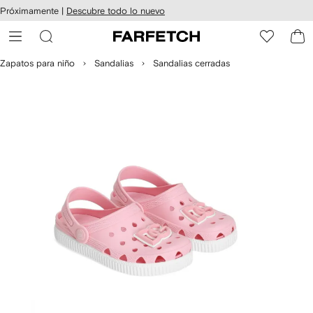
cesibilidad
Ir al
Próximamente |
Descubre todo lo nuevo
contenido
ARFETCH
principal
Zapatos para niño
Sandalias
Sandalias cerradas