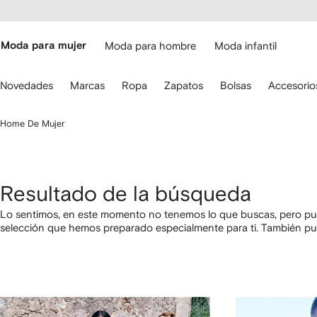
cesibilidad
Ir al
contenido
ARFETCH
principal
Moda para mujer
Moda para hombre
Moda infantil
iliza
Novedades
Marcas
Ropa
Zapatos
Bolsas
Accesorio
s
lechas
el
Home De Mujer
eclado
ara
avegar.
Resultado de la búsqueda
Lo sentimos, en este momento no tenemos lo que buscas, pero pue
selección que hemos preparado especialmente para ti. También p
categorías utilizando los links a continuación.
1
2
3
4
de
de
de
de