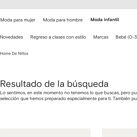
cesibilidad
Ir al
contenido
ARFETCH
principal
Moda para mujer
Moda para hombre
Moda infantil
iliza
Novedades
Regreso a clases con estilo
Marcas
Bebé (0-3
s
lechas
el
Home De Niños
eclado
ara
avegar.
Resultado de la búsqueda
Lo sentimos, en este momento no tenemos lo que buscas, pero pue
selección que hemos preparado especialmente para ti. También p
categorías utilizando los links a continuación.
1
2
3
4
de
de
de
de