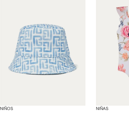
4
4
4
4
NIÑOS
NIÑAS