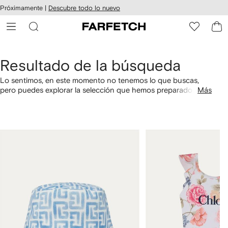
cesibilidad
Ir al
Próximamente |
Descubre todo lo nuevo
contenido
ARFETCH
principal
Resultado de la búsqueda
Lo sentimos, en este momento no tenemos lo que buscas,
pero puedes explorar la selección que hemos preparado
Más
especialmente para ti. También puedes comprar por
categorías utilizando los links a continuación.
1
2
de
de
4
4