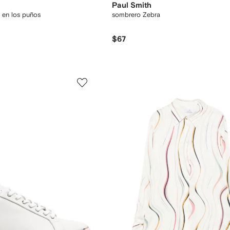
Paul Smith
 en los puños
sombrero Zebra
$67