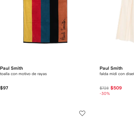
Paul Smith
Paul Smith
toalla con motivo de rayas
falda midi con dis
$97
$509
$728
-30%