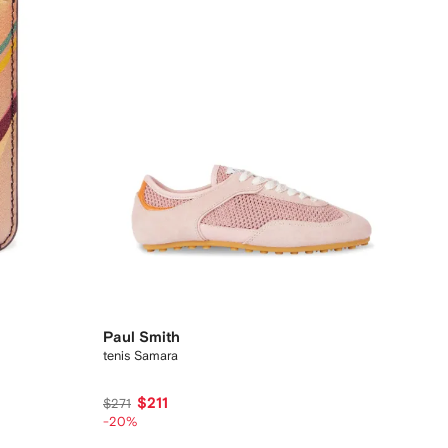
Paul Smith
tenis Samara
$211
$271
-20%