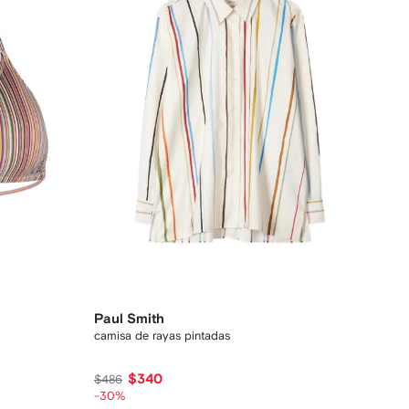
Paul Smith
camisa de rayas pintadas
$340
$486
-30%