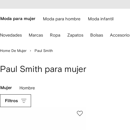
cesibilidad
Ir al
contenido
ARFETCH
principal
Moda para mujer
Moda para hombre
Moda infantil
iliza
Novedades
Marcas
Ropa
Zapatos
Bolsas
Accesorio
s
lechas
el
Home De Mujer
Paul Smith
eclado
ara
avegar.
Paul Smith para mujer
Mujer
Hombre
Filtros