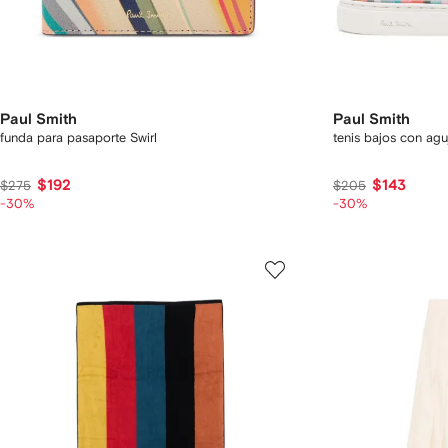
Paul Smith
Paul Smith
funda para pasaporte Swirl
tenis bajos con ag
$192
$143
$275
$205
-30%
-30%