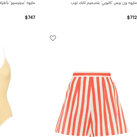
مايوه ون بيس 'كانوبي' بتصميم تانك توب
مايوه 'سينيسيو' بأطر
$747
$712