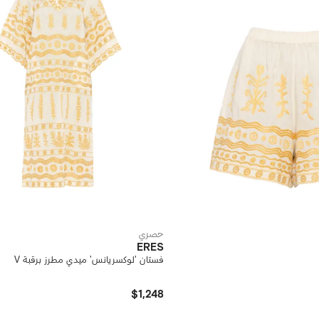
حصري
ERES
فستان 'لوكسريانس' ميدي مطرز برقبة V
$1,248