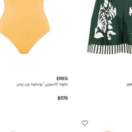
ERES
ور
مايوه 'كاسيوبي' بوستييه ون بيس
$576