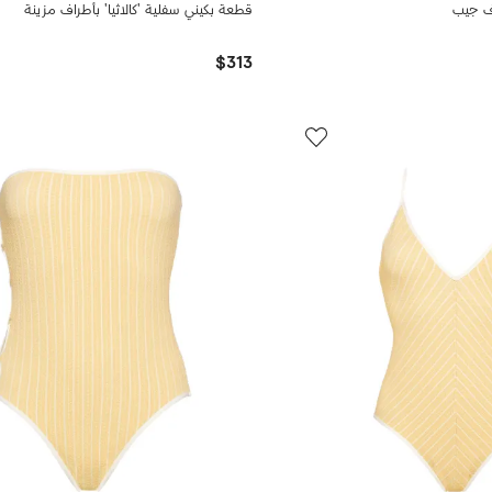
اف جيب
قطعة بكيني سفلية 'كالاثيا' بأطراف مزينة
$313