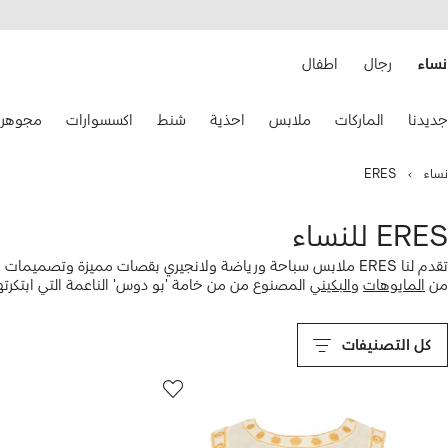
هيل
التخطي
استخدام
للمحتوى
ى
الرئيسي
FARFETC
نساء
رجال
اطفال
تخدام
جديدنا
الماركات
ملابس
احذية
شنط
اكسسوارات
مجوهرا
هم
حة
فاتيح
نساء
ERES
نقل.
ERES للنساء
تقدم لنا ERES ملابس سباحة ورياضة ولانجيري بقصات مميزة وتصمي
من
المايوهات
و
البكيني
المصنوع من من خامة 'بو دوس' الناعمة التي ابتكرت
البحر، يمكنك الاسترخاء على الشاطئ ومشاهدة الغروب بواحد من
فساتين
الما
كل التصنيفات