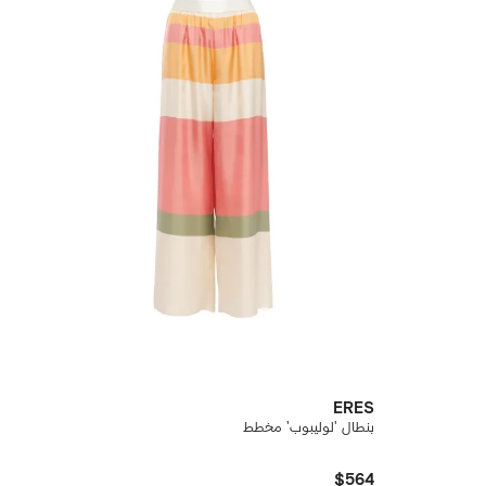
ERES
بنطال 'لوليبوب' مخطط
$564