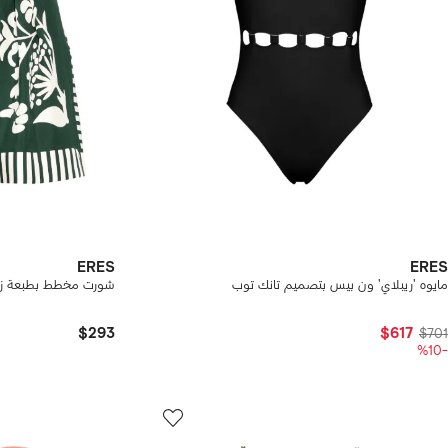
ERES
ERES
مايوه 'ريبلاي' ون بيس بتصميم تانك توب
شورت مخطط بطبعة زه
$293
$617
$701
-%10