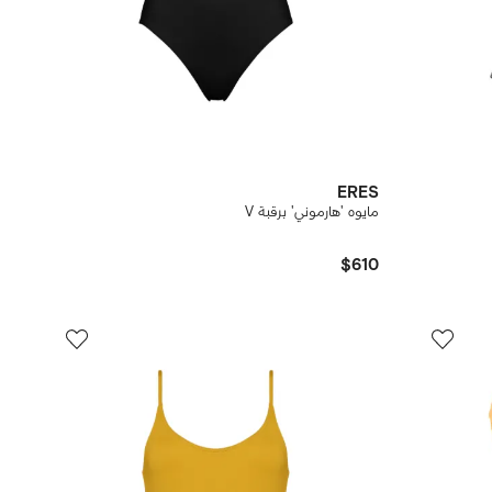
ERES
مايوه 'هارموني' برقبة V
$610