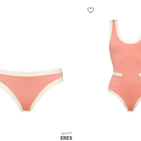
حصري
ERES