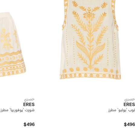
حصري
حصري
ERES
ERES
توب 'بولبو' مطرز
شورت 'يوفوربيا' مطرز
$496
$496