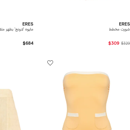
ERES
ERES
شورت مخطط
مايوه 'لاونج' بظهر متق
$684
$309
$329