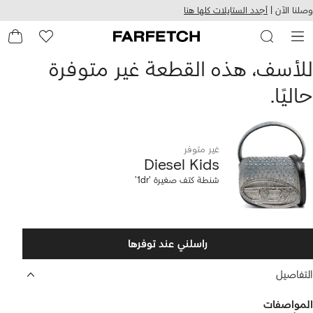
هيل
التخطي
وصلنا الآن |
أجدد الستايلات كلها هنا
استخدام
للمحتوى
ى
الرئيسي
FARFETC
Diese
للأسف، هذه القطعة غير متوفرة
حاليًا.
Kid
نطة
تف
غير متوفر
Diesel Kids
غيرة
شنطة كتف صغيرة '1dr'
'1dr
راسلني عند توفرها
التفاصيل
المواصفات