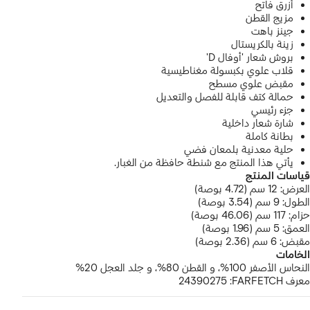
أزرق فاتح
مزيج القطن
جينز باهت
زينة بالكريستال
بروش شعار 'أوفال D'
قلاب علوي بكبسولة مغناطيسية
مقبض علوي مسطح
حمالة كتف قابلة للفصل والتعديل
جزء رئيسي
شارة شعار داخلية
بطانة كاملة
حلية معدنية بلمعان فضي
يأتي هذا المنتج مع شنطة حافظة من الغبار.
قياسات المنتج
العرض: 12 سم (4.72 بوصة)
الطول: 9 سم (3.54 بوصة)
حزام: 117 سم (46.06 بوصة)
العمق: 5 سم (1.96 بوصة)
مقبض: 6 سم (2.36 بوصة)
الخامات
النحاس الأصفر 100%، و
القطن 80%، و
جلد العجل 20%
معرف FARFETCH:
24390275