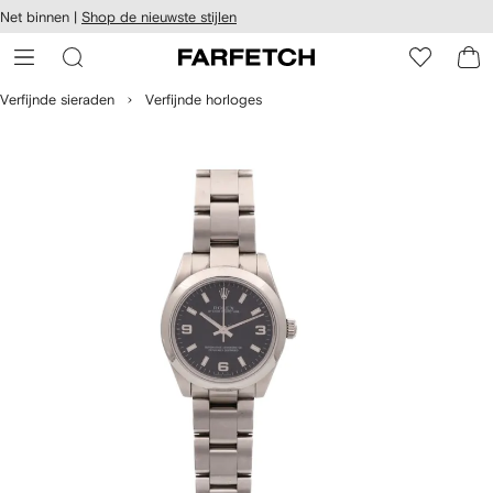
a over en
Net binnen |
Shop de nieuwste stijlen
gankelijkheid
a naar de
 FARFETCH
oofdpagina
Verfijnde sieraden
Verfijnde horloges