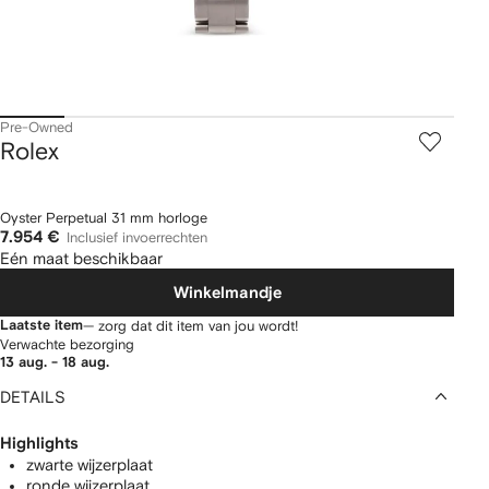
Pre-Owned
Rolex
Oyster Perpetual 31 mm horloge
7.954 €
Inclusief invoerrechten
Eén maat beschikbaar
Winkelmandje
Laatste item
— zorg dat dit item van jou wordt!
Verwachte bezorging
13 aug. - 18 aug.
DETAILS
Highlights
zwarte wijzerplaat
ronde wijzerplaat