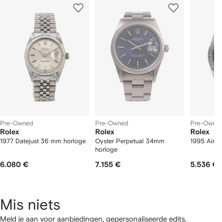
1
2
3
van
van
van
van
2
12
12
12
tems
Pre-Owned
Pre-Owned
Pre-Owne
Rolex
Rolex
Rolex
1977 Datejust 36 mm horloge
Oyster Perpetual 34mm
1995 Air-
horloge
6.080 €
7.155 €
5.536 €
Mis niets
Meld je aan voor aanbiedingen, gepersonaliseerde edits,