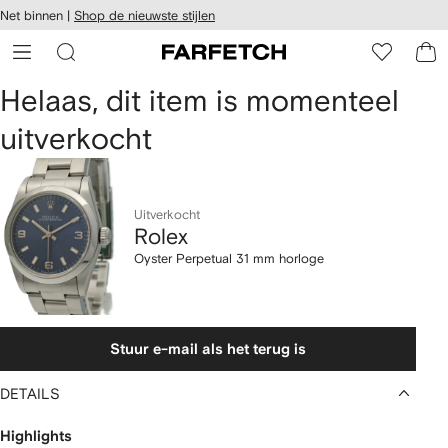
a over en
Net binnen |
Shop de nieuwste stijlen
gankelijkheid
a naar de
 FARFETCH
oofdpagina
Rolex
Helaas, dit item is momenteel
uitverkocht
Oyster
Perpetual
31
Uitverkocht
Rolex
mm
Oyster Perpetual 31 mm horloge
horloge
Stuur e-mail als het terug is
DETAILS
Highlights