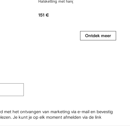
Halsketting met hanger
Ring met 
151 €
141 €
Ontdek meer
rd met het ontvangen van marketing via e-mail en bevestig
lezen.
Je kunt je op elk moment afmelden via de link