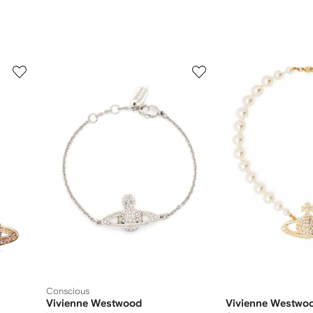
3
4
van
van
12
12
Conscious
Vivienne Westwood
Vivienne Westwo