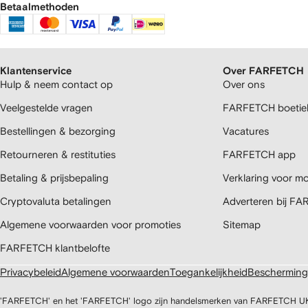
Betaalmethoden
Klantenservice
Over FARFETCH
Hulp & neem contact op
Over ons
Veelgestelde vragen
FARFETCH boetiek
Bestellingen & bezorging
Vacatures
Retourneren & restituties
FARFETCH app
Betaling & prijsbepaling
Verklaring voor mo
Cryptovaluta betalingen
Adverteren bij F
Algemene voorwaarden voor promoties
Sitemap
FARFETCH klantbelofte
Privacybeleid
Algemene voorwaarden
Toegankelijkheid
Bescherming 
'FARFETCH' en het 'FARFETCH' logo zijn handelsmerken van FARFETCH UK Lim