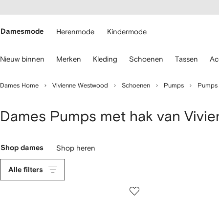
a over en
gankelijkheid
a naar de
 FARFETCH
oofdpagina
Damesmode
Herenmode
Kindermode
ebruik
Nieuw binnen
Merken
Kleding
Schoenen
Tassen
Ac
oetsenbordpijlen
m
Dames Home
Vivienne Westwood
Schoenen
Pumps
Pumps 
avigeren.
Dames Pumps met hak van Vivi
Shop dames
Shop heren
Alle filters