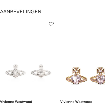
AANBEVELINGEN
1
2
an
van
van
2
12
12
tems
Vivienne Westwood
Vivienne Westwood