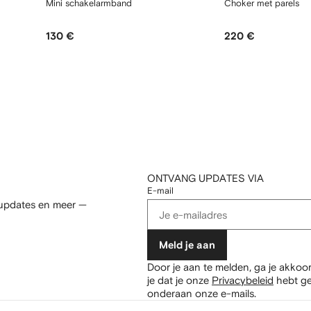
Mini schakelarmband
Choker met parels
130 €
220 €
ONTVANG UPDATES VIA
E-mail
 updates en meer —
Meld je aan
Door je aan te melden, ga je akkoo
je dat je onze
Privacybeleid
hebt ge
onderaan onze e-mails.