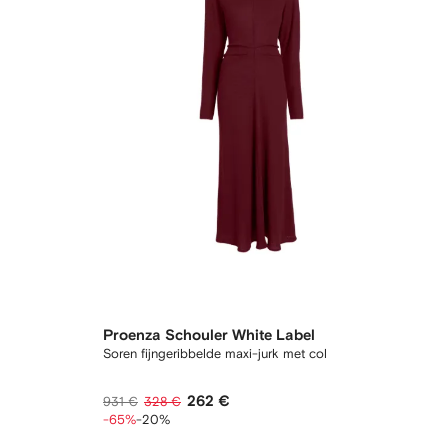
Proenza Schouler White Label
Soren fijngeribbelde maxi-jurk met col
262 €
931 €
328 €
-65%
-20%