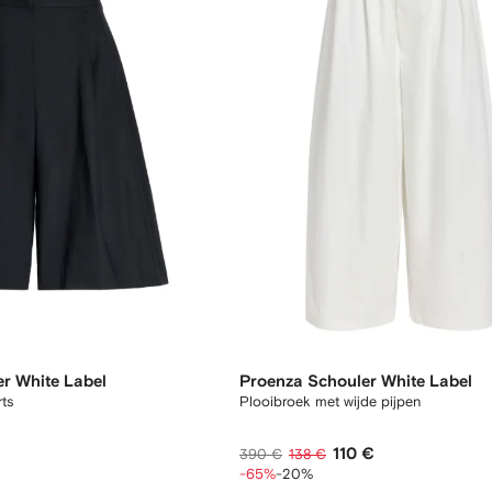
r White Label
Proenza Schouler White Label
ts
Plooibroek met wijde pijpen
110 €
390 €
138 €
-65%
-20%