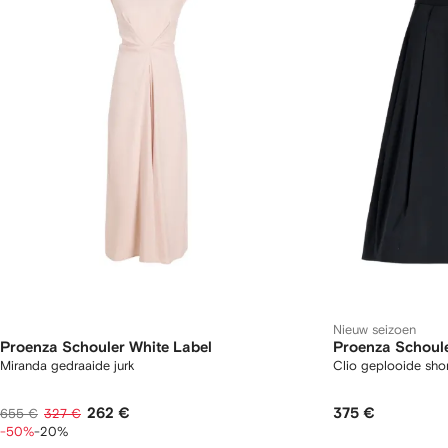
Nieuw seizoen
Proenza Schouler White Label
Proenza Schoule
Miranda gedraaide jurk
Clio geplooide shor
262 €
375 €
655 €
327 €
-50%
-20%