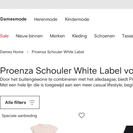
a over en
gankelijkheid
a naar de
 FARFETCH
oofdpagina
Damesmode
Herenmode
Kindermode
ebruik
Sale
Nieuw binnen
Merken
Kleding
Schoenen
Tass
oetsenbordpijlen
m
Dames Home
Proenza Schouler White Label
avigeren.
Proenza Schouler White Label v
Door het buitengewone te combineren met het alledaagse, biedt P
Met een hele lijn die is toegewijd aan een meer casual lifestyle, be
te voldoen aan de ontspannen garderobe essentials van dezelfde 
broeken
en bovenkleding, een frisse kijk op
knitwear
en relaxte
jur
Alle filters
Speciale aanbieding