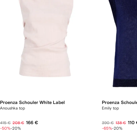
Proenza Schouler White Label
Proenza Schoule
Anoushka top
Emily top
166 €
110
415 €
208 €
390 €
138 €
-50%
-20%
-65%
-20%