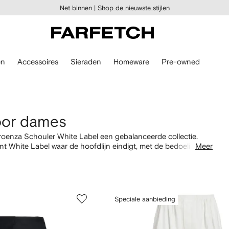
Net binnen |
Shop de nieuwste stijlen
en
Accessoires
Sieraden
Homeware
Pre-owned
oor dames
roenza Schouler White Label een gebalanceerde collectie.
gint White Label waar de hoofdlijn eindigt, met de bedoeling om
Meer
vrouw. Browse door onze selectie en ontdek comfortabele
ken
.
Speciale aanbieding