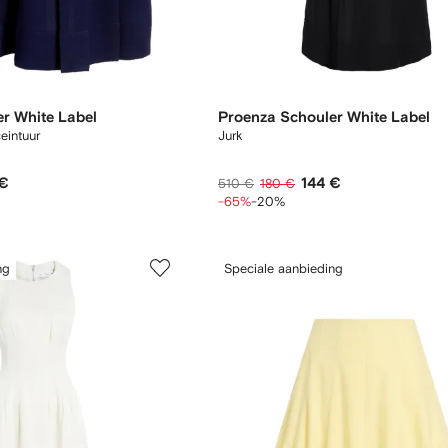
r White Label
Proenza Schouler White Label
eintuur
Jurk
 €
144 €
510 €
180 €
-65%
-20%
ng
Speciale aanbieding