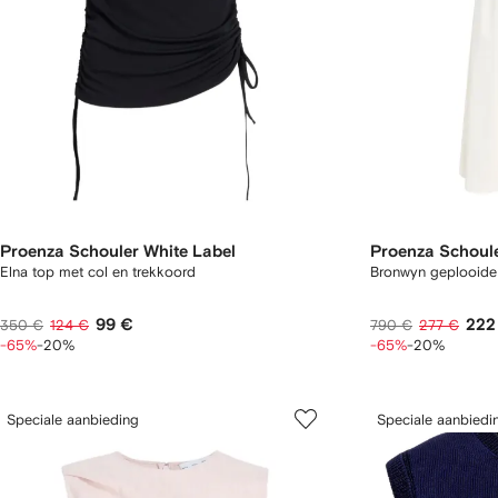
Proenza Schouler White Label
Proenza Schoule
Elna top met col en trekkoord
Bronwyn geplooide
99 €
222
350 €
124 €
790 €
277 €
-65%
-20%
-65%
-20%
Speciale aanbieding
Speciale aanbiedi