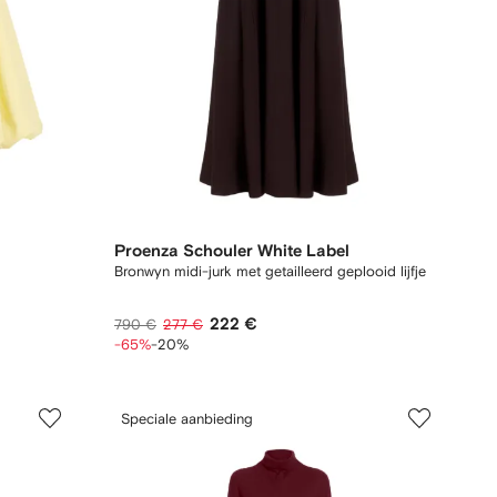
Proenza Schouler White Label
Bronwyn midi-jurk met getailleerd geplooid lijfje
222 €
790 €
277 €
-65%
-20%
Speciale aanbieding