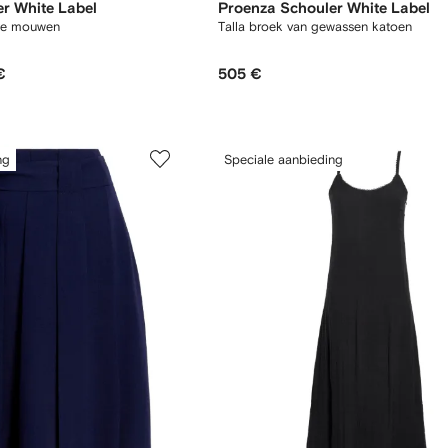
r White Label
Proenza Schouler White Label
rte mouwen
Talla broek van gewassen katoen
€
505 €
ng
Speciale aanbieding