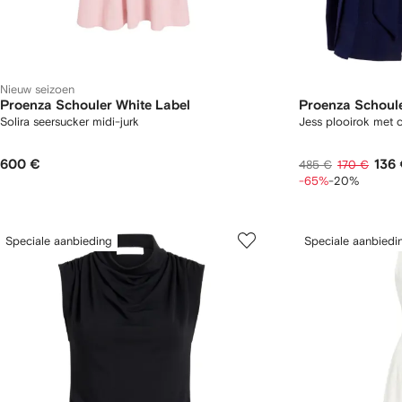
Nieuw seizoen
Proenza Schouler White Label
Proenza Schoule
Solira seersucker midi-jurk
Jess plooirok met c
600 €
136
485 €
170 €
-65%
-20%
Speciale aanbieding
Speciale aanbiedi