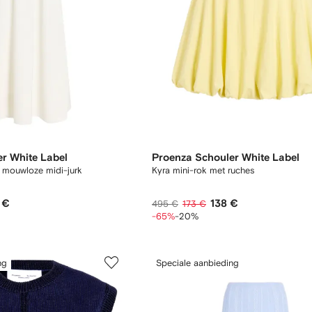
r White Label
Proenza Schouler White Label
 mouwloze midi-jurk
Kyra mini-rok met ruches
 €
138 €
495 €
173 €
-65%
-20%
ng
Speciale aanbieding