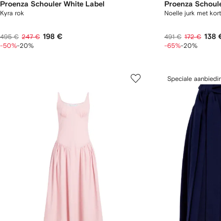
Proenza Schouler White Label
Proenza Schoule
Kyra rok
Noelle jurk met ko
198 €
138 
495 €
247 €
491 €
172 €
-50%
-20%
-65%
-20%
Speciale aanbiedi