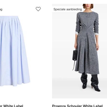
ng
Speciale aanbieding
r White Label
Proenza Schouler White Label