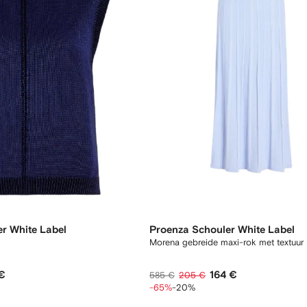
r White Label
Proenza Schouler White Label
Morena gebreide maxi-rok met textuur
 €
164 €
585 €
205 €
-65%
-20%