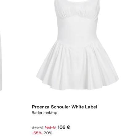
Proenza Schouler White Label
Bader tanktop
106 €
375 €
133 €
-65%
-20%