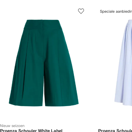
Speciale aanbiedi
Nieuw seizoen
Proenza Schouler White Label
Proenza Schoule