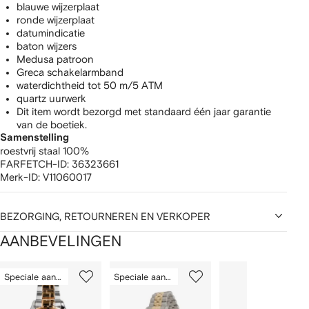
blauwe wijzerplaat
ronde wijzerplaat
datumindicatie
baton wijzers
Medusa patroon
Greca schakelarmband
waterdichtheid tot 50 m/5 ATM
quartz uurwerk
Dit item wordt bezorgd met standaard één jaar garantie
van de boetiek.
Samenstelling
roestvrij staal 100%
FARFETCH-ID:
36323661
Merk-ID:
V11060017
BEZORGING, RETOURNEREN EN VERKOPER
AANBEVELINGEN
1
2
3
van
Speciale aanbieding
Speciale aanbieding
van
van
van
2
12
12
12
tems