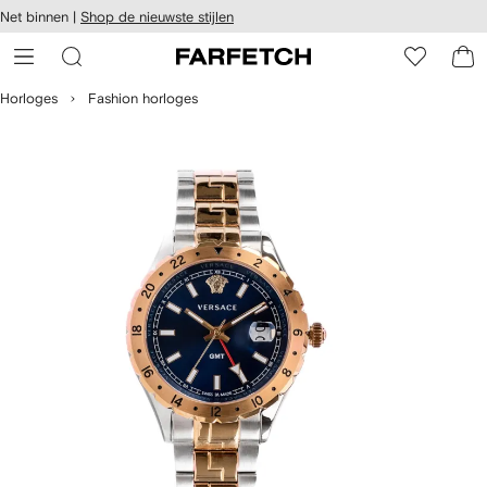
a over en
Net binnen |
Shop de nieuwste stijlen
gankelijkheid
a naar de
 FARFETCH
oofdpagina
Horloges
Fashion horloges