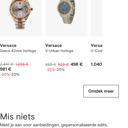
Versace
Versace
Versace
Greca 42mm horloge
V-Urban horloge
V-Code horloge 42 
2.447 €
1.226 €
498 €
1.040 €
830 €
623 €
981 €
-25%
-20%
-50%
-20%
Ontdek meer
Mis niets
Meld je aan voor aanbiedingen, gepersonaliseerde edits,